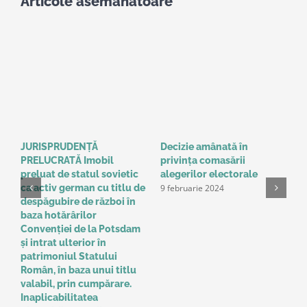
Articole asemanatoare
JURISPRUDENȚĂ
Decizie amânată în
C
PRELUCRATĂ Imobil
privinţa comasării
e
9
preluat de statul sovietic
alegerilor electorale
9 februarie 2024
ca activ german cu titlu de
despăgubire de război în
baza hotărârilor
Convenţiei de la Potsdam
și intrat ulterior în
patrimoniul Statului
Român, în baza unui titlu
valabil, prin cumpărare.
Inaplicabilitatea