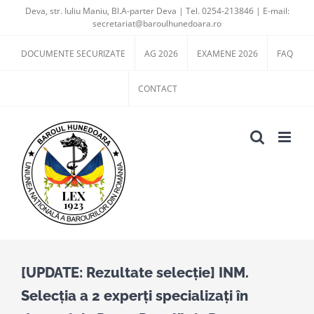
Skip
Deva, str. Iuliu Maniu, Bl.A-parter Deva | Tel. 0254-213846 | E-mail:
secretariat@baroulhunedoara.ro
to
content
DOCUMENTE SECURIZATE
AG 2026
EXAMENE 2026
FAQ
CONTACT
[UPDATE: Rezultate selecție] INM.
Selecția a 2 experți specializați în