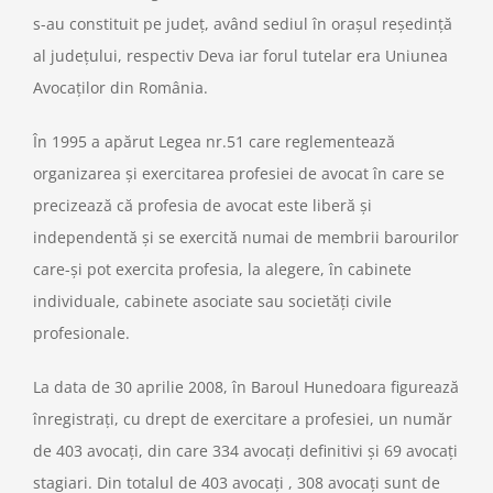
s-au constituit pe judeţ, având sediul în oraşul reşedinţă
al judeţului, respectiv Deva iar forul tutelar era Uniunea
Avocaţilor din România.
În 1995 a apărut Legea nr.51 care reglementează
organizarea şi exercitarea profesiei de avocat în care se
precizează că profesia de avocat este liberă şi
independentă şi se exercită numai de membrii barourilor
care-şi pot exercita profesia, la alegere, în cabinete
individuale, cabinete asociate sau societăţi civile
profesionale.
La data de 30 aprilie 2008, în Baroul Hunedoara figurează
înregistraţi, cu drept de exercitare a profesiei, un număr
de 403 avocaţi, din care 334 avocaţi definitivi şi 69 avocaţi
stagiari. Din totalul de 403 avocaţi , 308 avocaţi sunt de