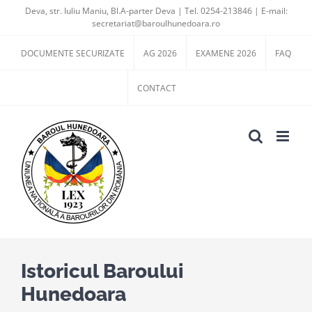
Skip
Deva, str. Iuliu Maniu, Bl.A-parter Deva | Tel. 0254-213846 | E-mail:
secretariat@baroulhunedoara.ro
to
content
DOCUMENTE SECURIZATE
AG 2026
EXAMENE 2026
FAQ
CONTACT
Istoricul Baroului
Hunedoara