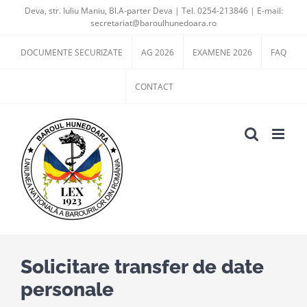
Skip
Deva, str. Iuliu Maniu, Bl.A-parter Deva | Tel. 0254-213846 | E-mail:
secretariat@baroulhunedoara.ro
to
content
DOCUMENTE SECURIZATE
AG 2026
EXAMENE 2026
FAQ
CONTACT
Solicitare transfer de date
personale