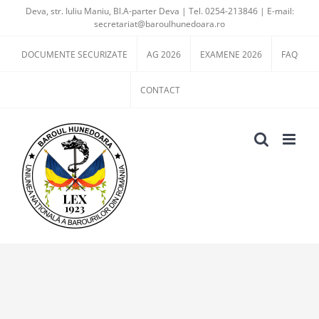
Skip
Deva, str. Iuliu Maniu, Bl.A-parter Deva | Tel. 0254-213846 | E-mail:
secretariat@baroulhunedoara.ro
to
content
DOCUMENTE SECURIZATE
AG 2026
EXAMENE 2026
FAQ
CONTACT