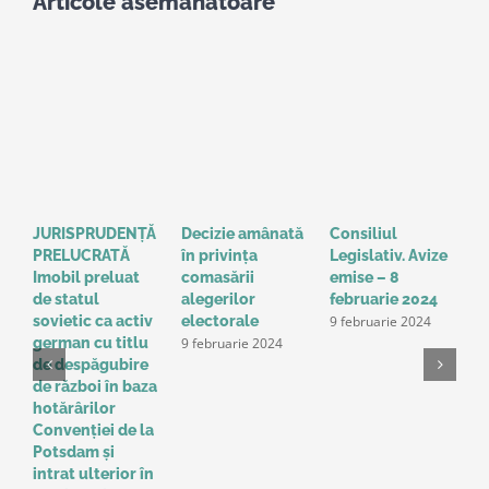
Articole asemanatoare
JURISPRUDENȚĂ
Decizie amânată
Consiliul
S
PRELUCRATĂ
în privinţa
Legislativ. Avize
o
Imobil preluat
comasării
emise – 8
l
de statul
alegerilor
februarie 2024
g
9 februarie 2024
sovietic ca activ
electorale
a
9 februarie 2024
german cu titlu
A
de despăgubire
t
de război în baza
o
hotărârilor
u
Convenţiei de la
a
Potsdam și
Î
intrat ulterior în
e