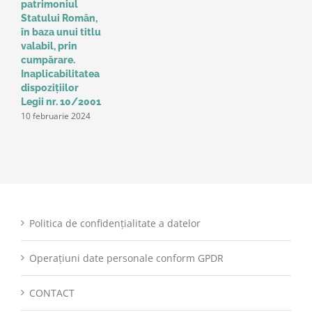
patrimoniul
p
Statului Român,
r
în baza unui titlu
c
valabil, prin
p
cumpărare.
z
9
Inaplicabilitatea
dispozițiilor
Legii nr. 10/2001
10 februarie 2024
Politica de confidențialitate a datelor
Operațiuni date personale conform GPDR
CONTACT