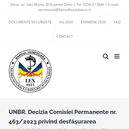
Skip
Deva, str. Iuliu Maniu, Bl.A-parter Deva | Tel. 0254-213846 | E-mail:
secretariat@baroulhunedoara.ro
to
content
DOCUMENTE SECURIZATE
AG 2026
EXAMENE 2026
FAQ
CONTACT
UNBR. Decizia Comisiei Permanente nr.
463/2023 privind desfășurarea