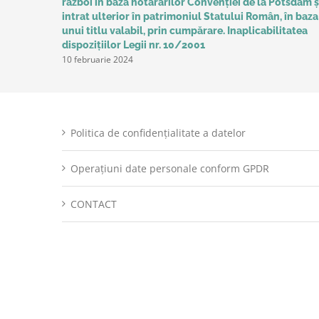
război în baza hotărârilor Convenţiei de la Potsdam ș
intrat ulterior în patrimoniul Statului Român, în baza
unui titlu valabil, prin cumpărare. Inaplicabilitatea
dispozițiilor Legii nr. 10/2001
10 februarie 2024
Politica de confidențialitate a datelor
Operațiuni date personale conform GPDR
CONTACT