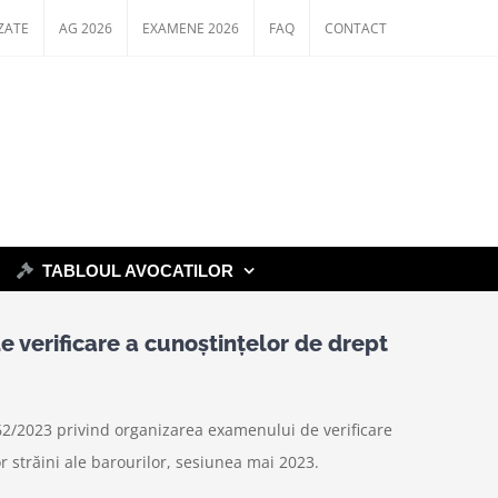
ZATE
AG 2026
EXAMENE 2026
FAQ
CONTACT
TABLOUL AVOCATILOR
verificare a cunoștințelor de drept
2/2023 privind organizarea examenului de verificare
r străini ale barourilor, sesiunea mai 2023.