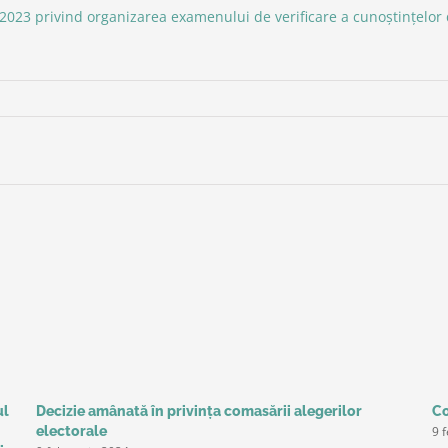
2023 privind organizarea examenului de verificare a cunoștințelo
ul
Decizie amânată în privinţa comasării alegerilor
Co
9 
electorale