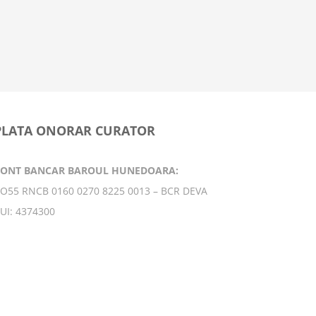
următorii 
productivi
principal
9 februarie
PLATA ONORAR CURATOR
CONT BANCAR BAROUL HUNEDOARA:
O55 RNCB 0160 0270 8225 0013 – BCR DEVA
UI: 4374300