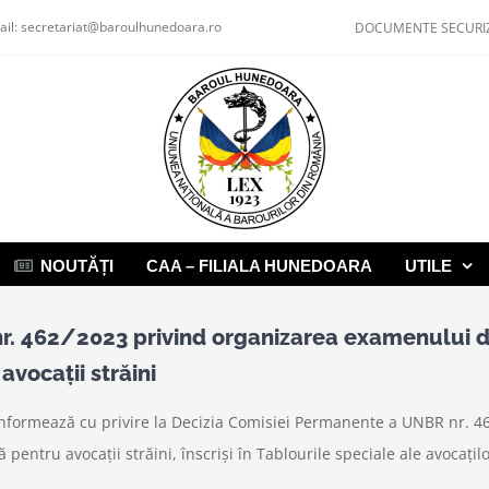
ail:
secretariat@baroulhunedoara.ro
DOCUMENTE SECURI
NOUTĂȚI
CAA – FILIALA HUNEDOARA
UTILE
. 462/2023 privind organizarea examenului de 
vocații străini
nformează cu privire la Decizia Comisiei Permanente a UNBR nr. 46
ntru avocații străini, înscriși în Tablourile speciale ale avocațilo