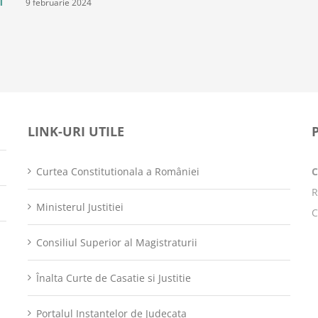
9 februarie 2024
i
LINK-URI UTILE
Curtea Constitutionala a României
R
Ministerul Justitiei
C
Consiliul Superior al Magistraturii
Înalta Curte de Casatie si Justitie
Portalul Instantelor de Judecata