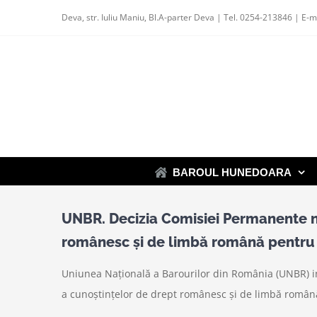
Skip
Deva, str. Iuliu Maniu, Bl.A-parter Deva | Tel. 0254-213846 | E-m
to
content
BAROUL HUNEDOARA
UNBR. Decizia Comisiei Permanente nr
românesc și de limbă română pentru a
Uniunea Națională a Barourilor din România (UNBR) i
a cunoștințelor de drept românesc și de limbă română pe