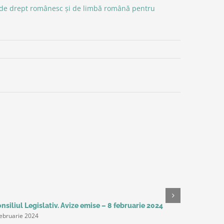
r de drept românesc și de limbă română pentru
nsiliul Legislativ. Avize emise – 8 februarie 2024
Studiu Del
februarie 2024
așteaptă 