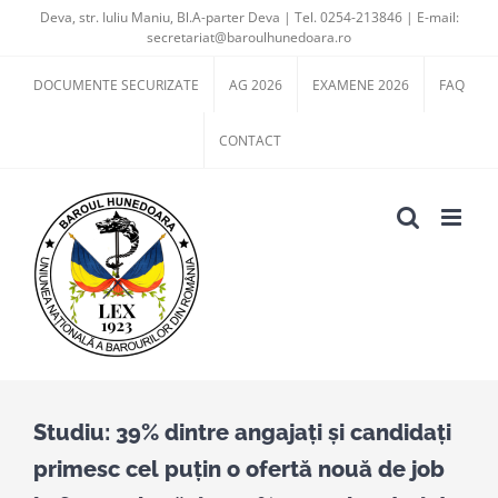
Skip
Deva, str. Iuliu Maniu, Bl.A-parter Deva | Tel. 0254-213846 | E-mail:
secretariat@baroulhunedoara.ro
to
content
DOCUMENTE SECURIZATE
AG 2026
EXAMENE 2026
FAQ
CONTACT
Studiu: 39% dintre angajați și candidați
primesc cel puțin o ofertă nouă de job