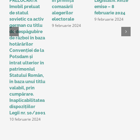
PRELUCRATĂ
în privinţa
Legislativ. Avize
o
Imobil preluat
comasării
emise – 8
l
de statul
alegerilor
februarie 2024
g
9 februarie 2024
sovietic ca activ
electorale
a
9 februarie 2024
german cu titlu
A
de despăgubire
t
de război în baza
o
hotărârilor
u
Convenţiei de la
a
Potsdam și
Î
intrat ulterior în
e
patrimoniul
p
Statului Român,
r
în baza unui titlu
c
valabil, prin
p
cumpărare.
z
9
Inaplicabilitatea
dispozițiilor
Legii nr. 10/2001
10 februarie 2024