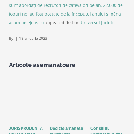
sunt abordați de recrutori de câteva ori pe an. 22.000 de
joburi noi au fost postate de la începutul anului și până
acum pe eJobs.ro
appeared first on
Universul Juridic
.
By
|
18 ianuarie 2023
Articole asemanatoare
JURISPRUDENȚĂ
Decizie amânată
Consiliul
S