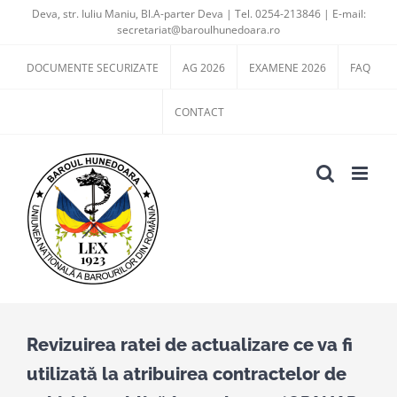
Skip
Deva, str. Iuliu Maniu, Bl.A-parter Deva | Tel. 0254-213846 | E-mail:
secretariat@baroulhunedoara.ro
to
content
DOCUMENTE SECURIZATE
AG 2026
EXAMENE 2026
FAQ
CONTACT
Revizuirea ratei de actualizare ce va fi
utilizată la atribuirea contractelor de