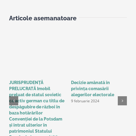
Articole asemanatoare
JURISPRUDENȚĂ
Decizie amânată în
C
PRELUCRATĂ Imobil
privinţa comasării
e
9
preluat de statul sovietic
alegerilor electorale
9 februarie 2024
ca activ german cu titlu de
despăgubire de război în
baza hotărârilor
Convenţiei de la Potsdam
și intrat ulterior în
patrimoniul Statului