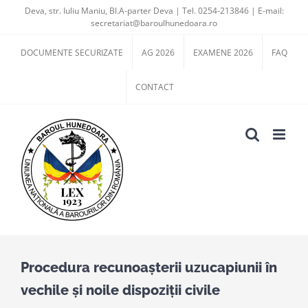
Skip
Deva, str. Iuliu Maniu, Bl.A-parter Deva | Tel. 0254-213846 | E-mail:
secretariat@baroulhunedoara.ro
to
content
DOCUMENTE SECURIZATE
AG 2026
EXAMENE 2026
FAQ
CONTACT
Procedura recunoașterii uzucapiunii în
vechile și noile dispoziții civile