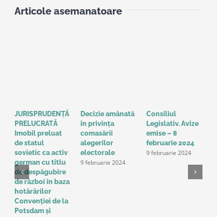
Articole asemanatoare
JURISPRUDENȚĂ
Decizie amânată
Consiliul
S
PRELUCRATĂ
în privinţa
Legislativ. Avize
o
Imobil preluat
comasării
emise – 8
l
de statul
alegerilor
februarie 2024
g
9 februarie 2024
sovietic ca activ
electorale
a
9 februarie 2024
german cu titlu
A
de despăgubire
t
de război în baza
o
hotărârilor
u
Convenţiei de la
a
Potsdam și
Î