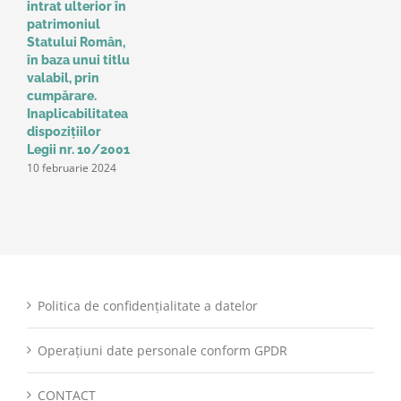
intrat ulterior în
e
patrimoniul
p
Statului Român,
r
în baza unui titlu
c
valabil, prin
p
cumpărare.
z
9
Inaplicabilitatea
dispozițiilor
Legii nr. 10/2001
10 februarie 2024
Politica de confidențialitate a datelor
Operațiuni date personale conform GPDR
CONTACT