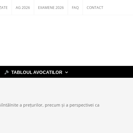
ZATE
AG 2026
EXAMENE 2026
FAQ
CONTACT
TABLOUL AVOCATILOR
întâlnite a prețurilor, precum și a perspectivei ca