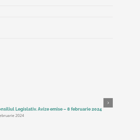
nsiliul Legislativ. Avize emise – 8 februarie 2024
Studiu Del
februarie 2024
așteaptă 
următorii 
productivi
principal