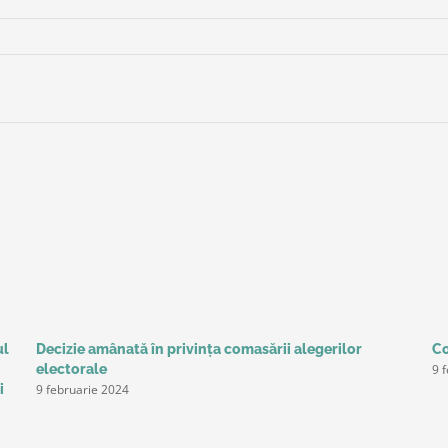
ul
Decizie amânată în privinţa comasării alegerilor
Co
9 
electorale
9 februarie 2024
i