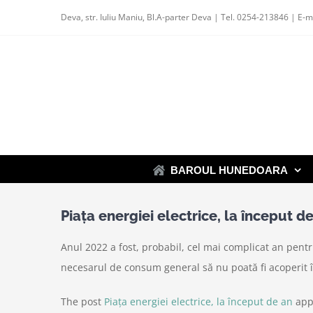
Skip
Deva, str. Iuliu Maniu, Bl.A-parter Deva | Tel. 0254-213846 | E-m
to
content
BAROUL HUNEDOARA
Piața energiei electrice, la început d
Anul 2022 a fost, probabil, cel mai complicat an pentr
necesarul de consum general să nu poată fi acoperit în
The post
Piața energiei electrice, la început de an
app