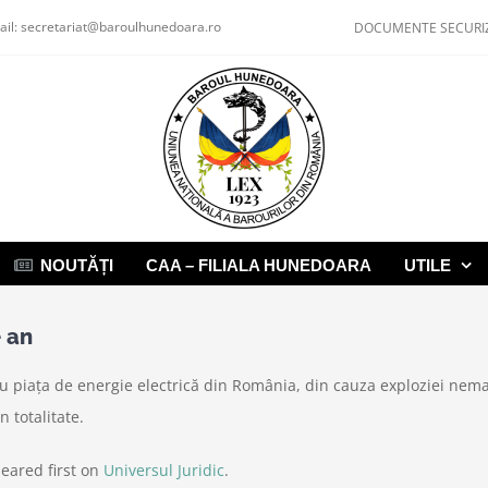
ail:
secretariat@baroulhunedoara.ro
DOCUMENTE SECURI
NOUTĂȚI
CAA – FILIALA HUNEDOARA
UTILE
e an
u piața de energie electrică din România, din cauza exploziei nemai
 totalitate.
eared first on
Universul Juridic
.