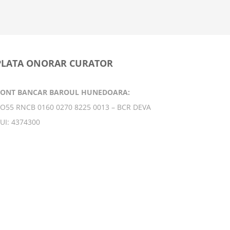
9 februarie
PLATA ONORAR CURATOR
CONT BANCAR BAROUL HUNEDOARA:
O55 RNCB 0160 0270 8225 0013 – BCR DEVA
UI: 4374300