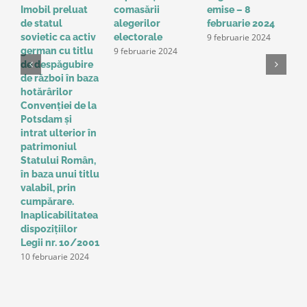
Imobil preluat
comasării
emise – 8
l
de statul
alegerilor
februarie 2024
g
9 februarie 2024
sovietic ca activ
electorale
a
9 februarie 2024
german cu titlu
A
de despăgubire
t
de război în baza
o
hotărârilor
u
Convenţiei de la
a
Potsdam și
Î
intrat ulterior în
e
patrimoniul
p
Statului Român,
r
în baza unui titlu
c
valabil, prin
p
cumpărare.
z
9
Inaplicabilitatea
dispozițiilor
Legii nr. 10/2001
10 februarie 2024