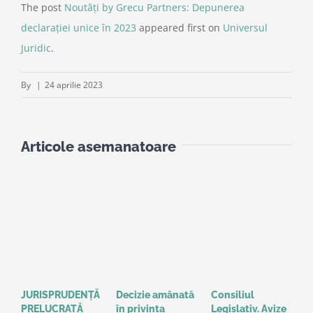
The post
Noutăți by Grecu Partners: Depunerea
declarației unice în 2023
appeared first on
Universul
Juridic
.
By
|
24 aprilie 2023
Articole asemanatoare
JURISPRUDENȚĂ
Decizie amânată
Consiliul
S
PRELUCRATĂ
în privinţa
Legislativ. Avize
o