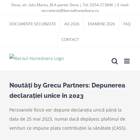
Skip
Deva, str. Iuliu Maniu, Bl.A-parter Deva | Tel. 0254-213846 | E-mail:
secretariat@baroulhunedoara.ro
to
content
DOCUMENTE SECURIZATE
AG 2026
EXAMENE 2026
FAQ
CONTACT
Noutăți by Grecu Partners: Depunerea
declarației unice în 2023
Persoanele fizice vor depune declarația unică până la
data de 25 mai 2023, numai dacă depășesc plafonul de
venituri ce impune plata contribuției la sănătate (CASS).