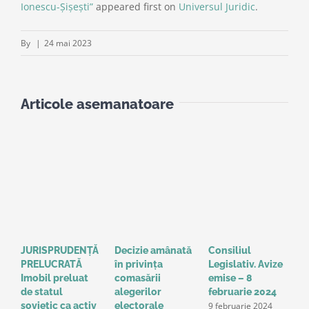
Ionescu-Șișești”
appeared first on
Universul Juridic
.
By
|
24 mai 2023
Articole asemanatoare
JURISPRUDENȚĂ
Decizie amânată
Consiliul
S
PRELUCRATĂ
în privinţa
Legislativ. Avize
o
Imobil preluat
comasării
emise – 8
l
de statul
alegerilor
februarie 2024
g
9 februarie 2024
sovietic ca activ
electorale
a