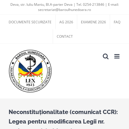
Skip
Deva, str. Iuliu Maniu, Bl.A-parter Deva | Tel. 0254-213846 | E-mail:
secretariat@baroulhunedoara.ro
to
content
DOCUMENTE SECURIZATE
AG 2026
EXAMENE 2026
FAQ
CONTACT
Neconstituționalitate (comunicat CCR):
Legea pentru modificarea Legii nr.