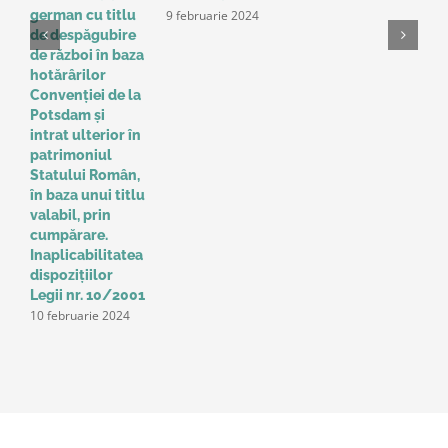
9 februarie 2024
german cu titlu
A
de despăgubire
t
de război în baza
o
hotărârilor
u
Convenţiei de la
a
Potsdam și
Î
intrat ulterior în
e
patrimoniul
p
Statului Român,
r
în baza unui titlu
c
valabil, prin
p
cumpărare.
z
9
Inaplicabilitatea
dispozițiilor
Legii nr. 10/2001
10 februarie 2024