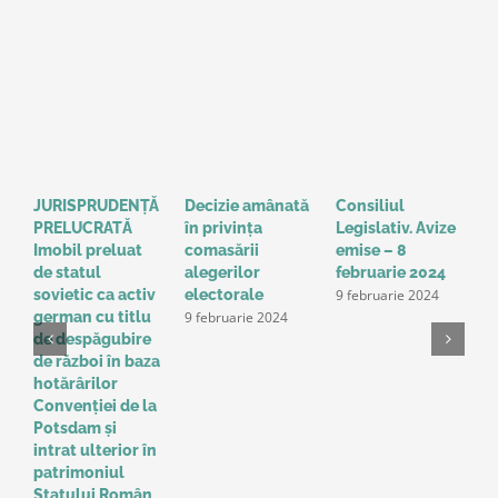
JURISPRUDENȚĂ
Decizie amânată
Consiliul
S
PRELUCRATĂ
în privinţa
Legislativ. Avize
o
Imobil preluat
comasării
emise – 8
l
de statul
alegerilor
februarie 2024
g
9 februarie 2024
sovietic ca activ
electorale
a
9 februarie 2024
german cu titlu
A
de despăgubire
t
de război în baza
o
hotărârilor
u
Convenţiei de la
a
Potsdam și
Î
intrat ulterior în
e
patrimoniul
p
Statului Român,
r