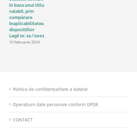
în baza unui titlu
c
valabil, prin
p
cumpărare.
z
9
Inaplicabilitatea
dispozițiilor
Legii nr. 10/2001
10 februarie 2024
Politica de confidențialitate a datelor
Operațiuni date personale conform GPDR
CONTACT