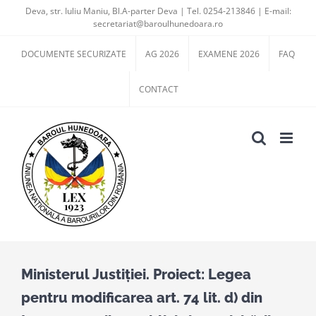
Skip
Deva, str. Iuliu Maniu, Bl.A-parter Deva | Tel. 0254-213846 | E-mail:
secretariat@baroulhunedoara.ro
to
content
DOCUMENTE SECURIZATE
AG 2026
EXAMENE 2026
FAQ
CONTACT
Ministerul Justiției. Proiect: Legea
pentru modificarea art. 74 lit. d) din