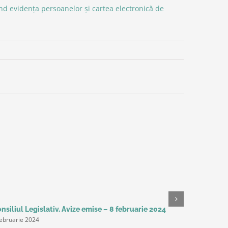
ind evidența persoanelor și cartea electronică de
nsiliul Legislativ. Avize emise – 8 februarie 2024
Concurs d
februarie 2024
iulie 2024