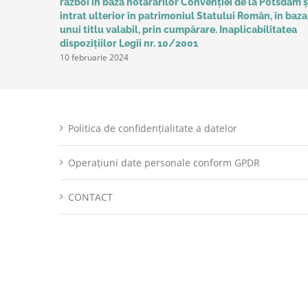
război în baza hotărârilor Convenţiei de la Potsdam ș
intrat ulterior în patrimoniul Statului Român, în baza
unui titlu valabil, prin cumpărare. Inaplicabilitatea
dispozițiilor Legii nr. 10/2001
10 februarie 2024
Politica de confidențialitate a datelor
Operațiuni date personale conform GPDR
CONTACT