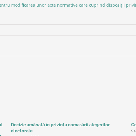
pentru modificarea unor acte normative care cuprind dispoziții priv
ul
Decizie amânată în privinţa comasării alegerilor
Co
9 
electorale