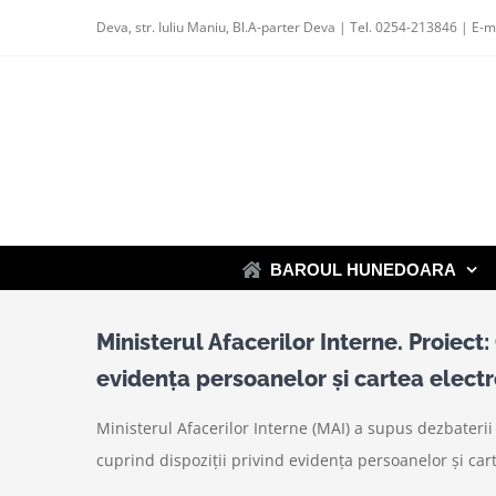
Skip
Deva, str. Iuliu Maniu, Bl.A-parter Deva | Tel. 0254-213846 | E-m
to
content
BAROUL HUNEDOARA
Ministerul Afacerilor Interne. Proiect
evidența persoanelor și cartea electr
Ministerul Afacerilor Interne (MAI) a supus dezbateri
cuprind dispoziții privind evidența persoanelor și cart