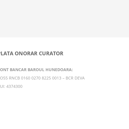
9 februarie
PLATA ONORAR CURATOR
CONT BANCAR BAROUL HUNEDOARA:
O55 RNCB 0160 0270 8225 0013 – BCR DEVA
UI: 4374300