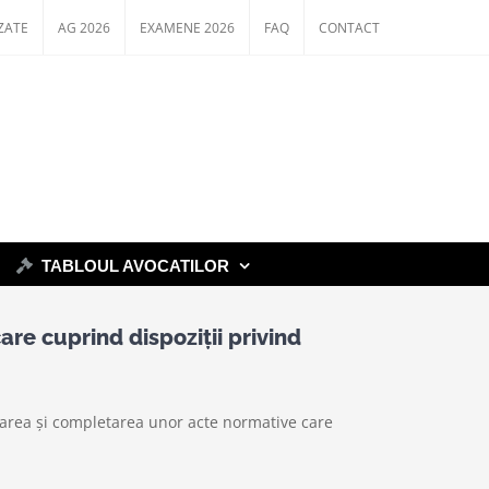
ZATE
AG 2026
EXAMENE 2026
FAQ
CONTACT
TABLOUL AVOCATILOR
are cuprind dispoziții privind
carea și completarea unor acte normative care