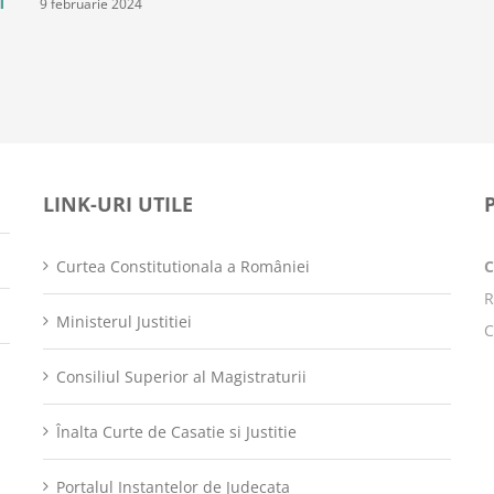
9 februarie 2024
i
LINK-URI UTILE
Curtea Constitutionala a României
R
Ministerul Justitiei
C
Consiliul Superior al Magistraturii
Înalta Curte de Casatie si Justitie
Portalul Instantelor de Judecata