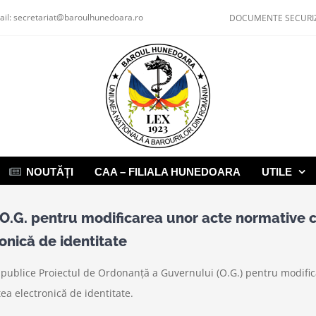
ail:
secretariat@baroulhunedoara.ro
DOCUMENTE SECURI
NOUTĂȚI
CAA – FILIALA HUNEDOARA
UTILE
: O.G. pentru modificarea unor acte normative c
onică de identitate
i publice Proiectul de Ordonanță a Guvernului (O.G.) pentru modifi
ea electronică de identitate.