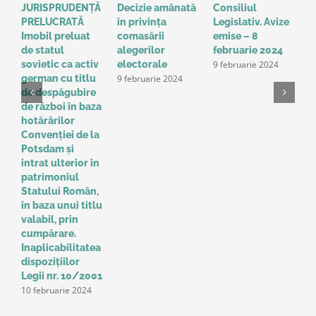
JURISPRUDENȚĂ
Decizie amânată
Consiliul
S
PRELUCRATĂ
în privinţa
Legislativ. Avize
o
Imobil preluat
comasării
emise – 8
l
de statul
alegerilor
februarie 2024
g
9 februarie 2024
sovietic ca activ
electorale
a
9 februarie 2024
german cu titlu
A
de despăgubire
t
de război în baza
o
hotărârilor
u
Convenţiei de la
a
Potsdam și
Î
intrat ulterior în
e
patrimoniul
p
Statului Român,
r
în baza unui titlu
c
valabil, prin
p
cumpărare.
z
9
Inaplicabilitatea
dispozițiilor
Legii nr. 10/2001
10 februarie 2024