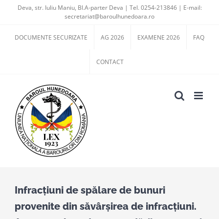
Skip
Deva, str. Iuliu Maniu, Bl.A-parter Deva | Tel. 0254-213846 | E-mail:
secretariat@baroulhunedoara.ro
to
content
DOCUMENTE SECURIZATE
AG 2026
EXAMENE 2026
FAQ
CONTACT
Infracţiuni de spălare de bunuri
provenite din săvârşirea de infracţiuni.