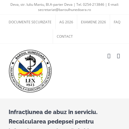
Skip
Deva, str. Iuliu Maniu, Bl.A-parter Deva | Tel. 0254-213846 | E-mail:
secretariat@baroulhunedoara.ro
to
content
DOCUMENTE SECURIZATE
AG 2026
EXAMENE 2026
FAQ
CONTACT
Infracţiunea de abuz în serviciu.
Recalcularea pedepsei pentru