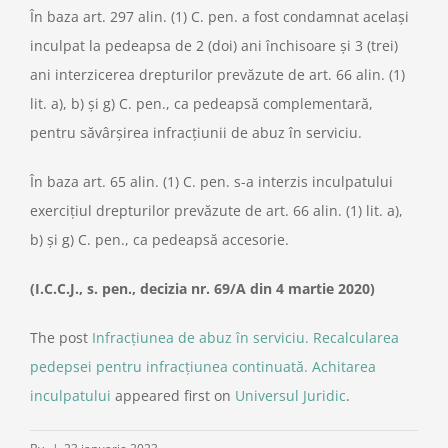
În baza art. 297 alin. (1) C. pen. a fost condamnat acelaşi
inculpat la pedeapsa de 2 (doi) ani închisoare şi 3 (trei)
ani interzicerea drepturilor prevăzute de art. 66 alin. (1)
lit. a), b) şi g) C. pen., ca pedeapsă complementară,
pentru săvârşirea infracţiunii de abuz în serviciu.
În baza art. 65 alin. (1) C. pen. s-a interzis inculpatului
exerciţiul drepturilor prevăzute de art. 66 alin. (1) lit. a),
b) şi g) C. pen., ca pedeapsă accesorie.
(I.C.C.J., s. pen., decizia nr. 69/A din 4 martie 2020)
The post
Infracţiunea de abuz în serviciu. Recalcularea
pedepsei pentru infracţiunea continuată. Achitarea
inculpatului
appeared first on
Universul Juridic
.