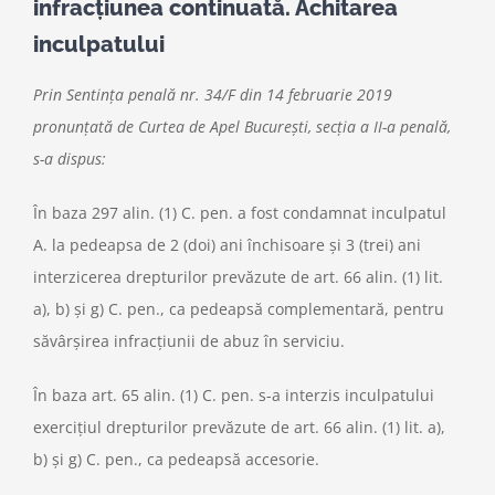
infracţiunea continuată. Achitarea
inculpatului
Prin Sentinţa penală nr. 34/F din 14 februarie 2019
pronunţată de Curtea de Apel Bucureşti, secţia a II-a penală,
s-a dispus:
În baza 297 alin. (1) C. pen. a fost condamnat inculpatul
A. la pedeapsa de 2 (doi) ani închisoare şi 3 (trei) ani
interzicerea drepturilor prevăzute de art. 66 alin. (1) lit.
a), b) şi g) C. pen., ca pedeapsă complementară, pentru
săvârşirea infracţiunii de abuz în serviciu.
În baza art. 65 alin. (1) C. pen. s-a interzis inculpatului
exerciţiul drepturilor prevăzute de art. 66 alin. (1) lit. a),
b) şi g) C. pen., ca pedeapsă accesorie.