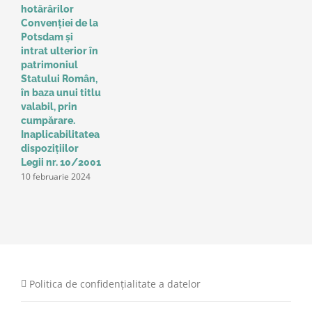
hotărârilor
u
Convenţiei de la
a
Potsdam și
Î
intrat ulterior în
e
patrimoniul
p
Statului Român,
r
în baza unui titlu
c
valabil, prin
p
cumpărare.
z
9
Inaplicabilitatea
dispozițiilor
Legii nr. 10/2001
10 februarie 2024
Politica de confidențialitate a datelor