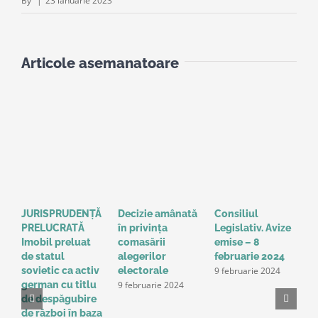
By
|
23 ianuarie 2023
Articole asemanatoare
JURISPRUDENȚĂ
Decizie amânată
Consiliul
S
PRELUCRATĂ
în privinţa
Legislativ. Avize
o
Imobil preluat
comasării
emise – 8
l
de statul
alegerilor
februarie 2024
g
9 februarie 2024
sovietic ca activ
electorale
a
9 februarie 2024
german cu titlu
A
de despăgubire
t
de război în baza
o