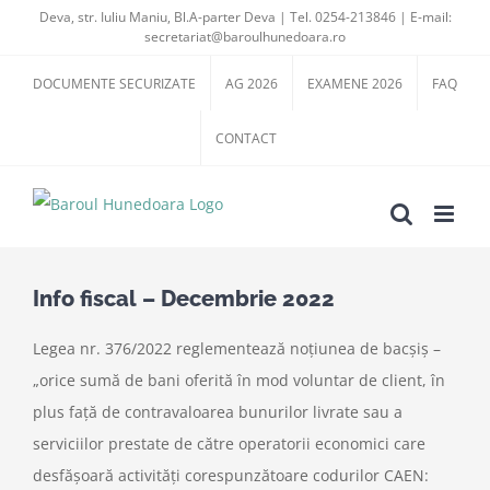
Skip
Deva, str. Iuliu Maniu, Bl.A-parter Deva | Tel. 0254-213846 | E-mail:
secretariat@baroulhunedoara.ro
to
content
DOCUMENTE SECURIZATE
AG 2026
EXAMENE 2026
FAQ
CONTACT
Info fiscal – Decembrie 2022
Legea nr. 376/2022 reglementează noțiunea de bacșiș –
„orice sumă de bani oferită în mod voluntar de client, în
plus față de contravaloarea bunurilor livrate sau a
serviciilor prestate de către operatorii economici care
desfășoară activități corespunzătoare codurilor CAEN: