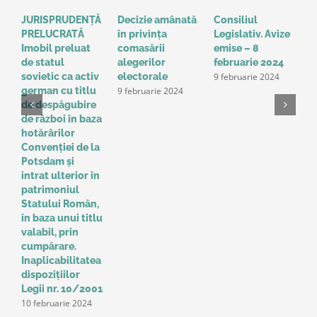
JURISPRUDENȚĂ
Decizie amânată
Consiliul
S
PRELUCRATĂ
în privinţa
Legislativ. Avize
o
Imobil preluat
comasării
emise – 8
l
de statul
alegerilor
februarie 2024
g
9 februarie 2024
sovietic ca activ
electorale
a
9 februarie 2024
german cu titlu
A
de despăgubire
t
de război în baza
o
hotărârilor
u
Convenţiei de la
a
Potsdam și
Î
intrat ulterior în
e
patrimoniul
p
Statului Român,
r
în baza unui titlu
c
valabil, prin
p
cumpărare.
z
9
Inaplicabilitatea
dispozițiilor
Legii nr. 10/2001
10 februarie 2024