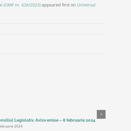
ual (OMF nr. 626/2023)
appeared first on
Universul
nsiliul Legislativ. Avize emise – 8 februarie 2024
Studiu Del
februarie 2024
așteaptă 