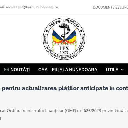
ail:
secretariat@baroulhunedoara.ro
DOCUMENTE SECURI
NOUTĂȚI
CAA – FILIALA HUNEDOARA
UTILE
 pentru actualizarea plăţilor anticipate în con
icat Ordinul ministrului finanțelor (OMF) nr. 626/2023 privind indic
l.