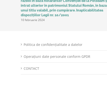
război în baza hotărârilor Convenţiei de la Potsdam ș
intrat ulterior în patrimoniul Statului Român, în baza
unui titlu valabil, prin cumpărare. Inaplicabilitatea
dispozițiilor Legii nr. 10/2001
10 februarie 2024
Politica de confidențialitate a datelor
Operațiuni date personale conform GPDR
CONTACT