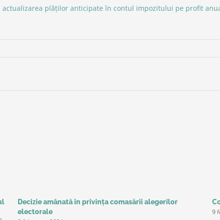
 actualizarea plăţilor anticipate în contul impozitului pe profit an
ul
Decizie amânată în privinţa comasării alegerilor
Co
9 
electorale