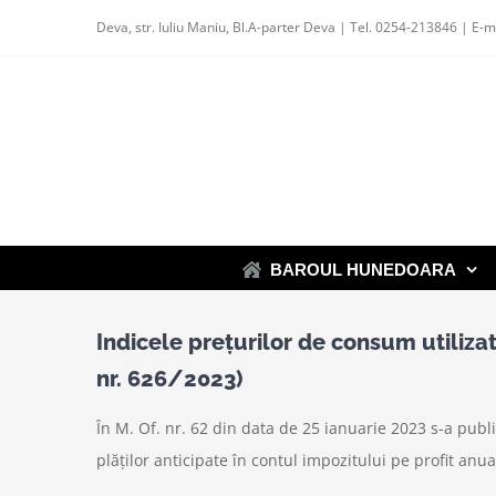
Skip
Deva, str. Iuliu Maniu, Bl.A-parter Deva | Tel. 0254-213846 | E-m
to
content
BAROUL HUNEDOARA
Indicele preţurilor de consum utilizat
nr. 626/2023)
În M. Of. nr. 62 din data de 25 ianuarie 2023 s-a publ
plăţilor anticipate în contul impozitului pe profit anua