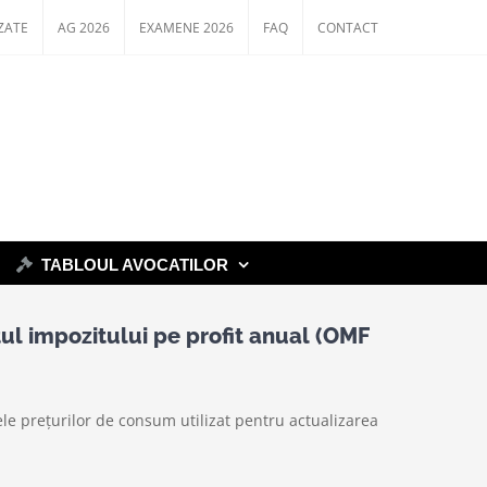
ZATE
AG 2026
EXAMENE 2026
FAQ
CONTACT
TABLOUL AVOCATILOR
tul impozitului pe profit anual (OMF
ele preţurilor de consum utilizat pentru actualizarea