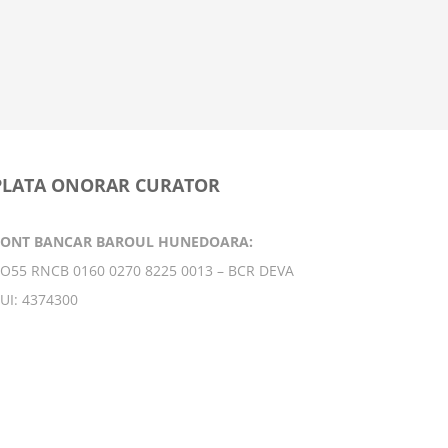
următorii 
productivi
principal
9 februarie
PLATA ONORAR CURATOR
CONT BANCAR BAROUL HUNEDOARA:
O55 RNCB 0160 0270 8225 0013 – BCR DEVA
UI: 4374300