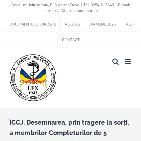
Skip
Deva, str. Iuliu Maniu, Bl.A-parter Deva | Tel. 0254-213846 | E-mail:
secretariat@baroulhunedoara.ro
to
content
DOCUMENTE SECURIZATE
AG 2026
EXAMENE 2026
FAQ
CONTACT
ÎCCJ. Desemnarea, prin tragere la sorți,
a membrilor Completurilor de 5