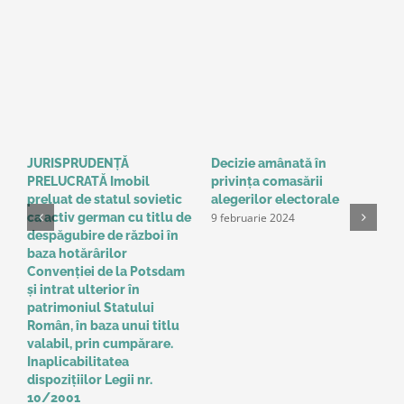
JURISPRUDENȚĂ
Decizie amânată în
C
PRELUCRATĂ Imobil
privinţa comasării
e
9
preluat de statul sovietic
alegerilor electorale
9 februarie 2024
ca activ german cu titlu de
despăgubire de război în
baza hotărârilor
Convenţiei de la Potsdam
și intrat ulterior în
patrimoniul Statului
Român, în baza unui titlu
valabil, prin cumpărare.
Inaplicabilitatea
dispozițiilor Legii nr.
10/2001