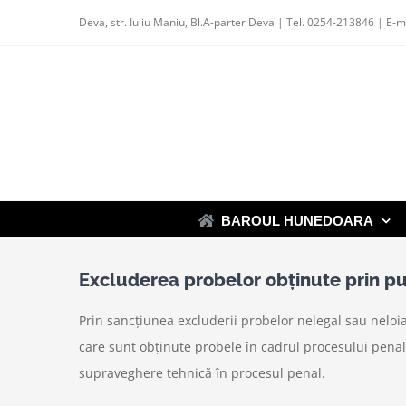
Skip
Deva, str. Iuliu Maniu, Bl.A-parter Deva | Tel. 0254-213846 | E-m
to
content
BAROUL HUNEDOARA
Excluderea probelor obținute prin pu
Prin sancțiunea excluderii probelor nelegal sau neloial
care sunt obținute probele în cadrul procesului penal
supraveghere tehnică în procesul penal.