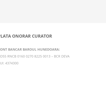
principal
9 februarie
PLATA ONORAR CURATOR
CONT BANCAR BAROUL HUNEDOARA:
O55 RNCB 0160 0270 8225 0013 – BCR DEVA
UI: 4374300