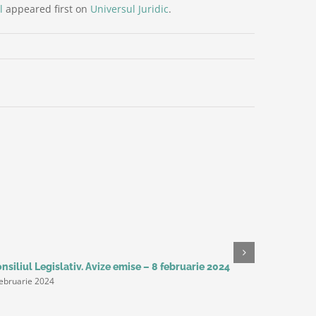
l
appeared first on
Universul Juridic
.
nsiliul Legislativ. Avize emise – 8 februarie 2024
Studiu Del
februarie 2024
așteaptă 
următorii 
productivi