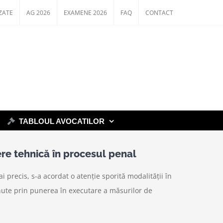
ZATE
AG 2026
EXAMENE 2026
FAQ
CONTACT
TABLOUL AVOCATILOR
re tehnică în procesul penal
i precis, s-a acordat o atenție sporită modalității în
inute prin punerea în executare a măsurilor de