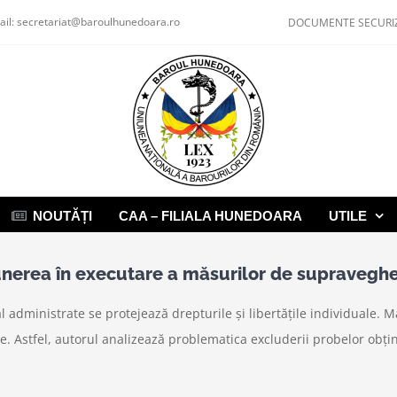
ail:
secretariat@baroulhunedoara.ro
DOCUMENTE SECURI
NOUTĂȚI
CAA – FILIALA HUNEDOARA
UTILE
nerea în executare a măsurilor de supraveghe
 administrate se protejează drepturile și libertățile individuale. Ma
e. Astfel, autorul analizează problematica excluderii probelor obț