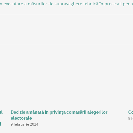
în executare a măsurilor de supraveghere tehnică în procesul pena
ul
Decizie amânată în privinţa comasării alegerilor
Co
9 
electorale
9 februarie 2024
i