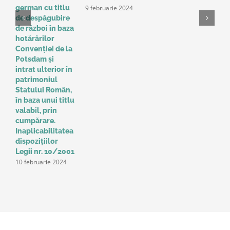
9 februarie 2024
german cu titlu
A
de despăgubire
t
de război în baza
o
hotărârilor
u
Convenţiei de la
a
Potsdam și
Î
intrat ulterior în
e
patrimoniul
p
Statului Român,
r
în baza unui titlu
c
valabil, prin
p
cumpărare.
z
9
Inaplicabilitatea
dispozițiilor
Legii nr. 10/2001
10 februarie 2024