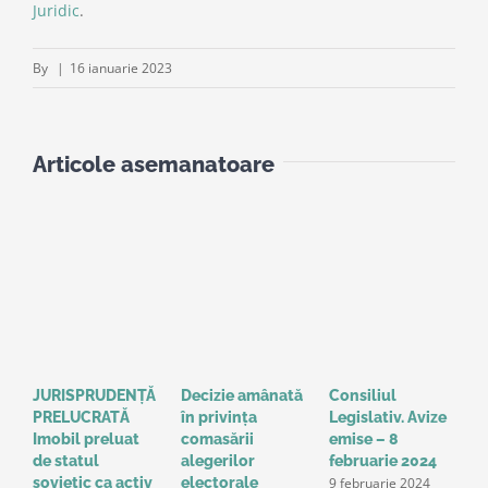
Juridic
.
By
|
16 ianuarie 2023
Articole asemanatoare
JURISPRUDENȚĂ
Decizie amânată
Consiliul
S
PRELUCRATĂ
în privinţa
Legislativ. Avize
o
Imobil preluat
comasării
emise – 8
l
de statul
alegerilor
februarie 2024
g
9 februarie 2024
sovietic ca activ
electorale
a