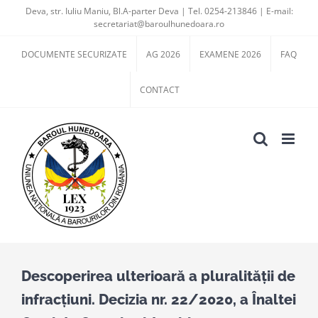
Skip
Deva, str. Iuliu Maniu, Bl.A-parter Deva | Tel. 0254-213846 | E-mail:
secretariat@baroulhunedoara.ro
to
content
DOCUMENTE SECURIZATE
AG 2026
EXAMENE 2026
FAQ
CONTACT
Descoperirea ulterioară a pluralităţii de
infracţiuni. Decizia nr. 22/2020, a Înaltei