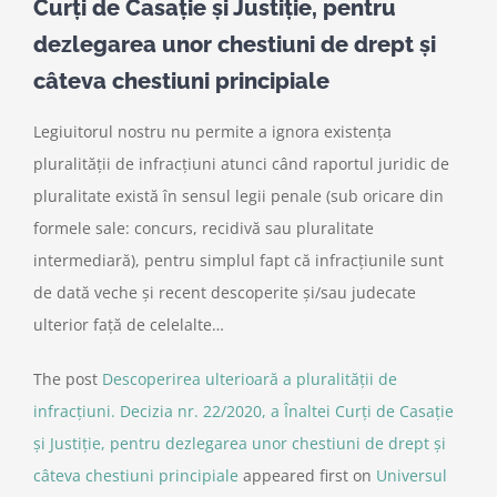
Curţi de Casaţie şi Justiţie, pentru
dezlegarea unor chestiuni de drept şi
câteva chestiuni principiale
Legiuitorul nostru nu permite a ignora existenţa
pluralităţii de infracţiuni atunci când raportul juridic de
pluralitate există în sensul legii penale (sub oricare din
for­mele sale: concurs, recidivă sau pluralitate
intermediară), pentru simplul fapt că infracţiu­nile sunt
de dată veche şi recent descoperite şi/sau judecate
ulterior faţă de celelalte…
The post
Descoperirea ulterioară a pluralităţii de
infracţiuni. Decizia nr. 22/2020, a Înaltei Curţi de Casaţie
şi Justiţie, pentru dezlegarea unor chestiuni de drept şi
câteva chestiuni principiale
appeared first on
Universul