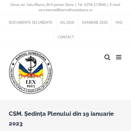
Skip
Deva, str. Iuliu Maniu, Bl.A-parter Deva | Tel. 0254-213846 | E-mail:
secretariat@baroulhunedoara.ro
to
content
DOCUMENTE SECURIZATE
AG 2026
EXAMENE 2026
FAQ
CONTACT
CSM. Ședința Plenului din 19 ianuarie
2023