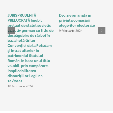
JURISPRUDENȚĂ
Decizie amânată în
C
PRELUCRATĂ Imobil
privinţa comasării
e
9
preluat de statul sovietic
alegerilor electorale
9 februarie 2024
ca activ german cu titlu de
despăgubire de război în
baza hotărârilor
Convenţiei de la Potsdam
și intrat ulterior în
patrimoniul Statului
Român, în baza unui titlu
valabil, prin cumpărare.
Inaplicabilitatea
dispozițiilor Legii nr.
10/2001
10 februarie 2024