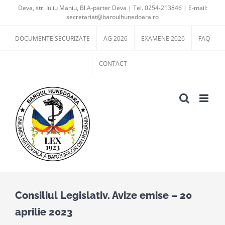
Skip
Deva, str. Iuliu Maniu, Bl.A-parter Deva | Tel. 0254-213846 | E-mail:
secretariat@baroulhunedoara.ro
to
content
DOCUMENTE SECURIZATE
AG 2026
EXAMENE 2026
FAQ
CONTACT
Consiliul Legislativ. Avize emise – 20
aprilie 2023