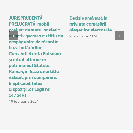
JURISPRUDENȚĂ
Decizie amânată în
C
PRELUCRATĂ Imobil
privinţa comasării
e
9
preluat de statul sovietic
alegerilor electorale
9 februarie 2024
ca activ german cu titlu de
despăgubire de război în
baza hotărârilor
Convenţiei de la Potsdam
și intrat ulterior în
patrimoniul Statului
Român, în baza unui titlu
valabil, prin cumpărare.
Inaplicabilitatea
dispozițiilor Legii nr.
10/2001
10 februarie 2024