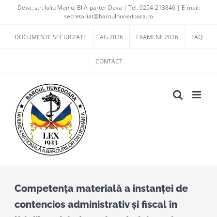
Skip
Deva, str. Iuliu Maniu, Bl.A-parter Deva | Tel. 0254-213846 | E-mail:
secretariat@baroulhunedoara.ro
to
content
DOCUMENTE SECURIZATE
AG 2026
EXAMENE 2026
FAQ
CONTACT
Competenţa materială a instanţei de
contencios administrativ şi fiscal în