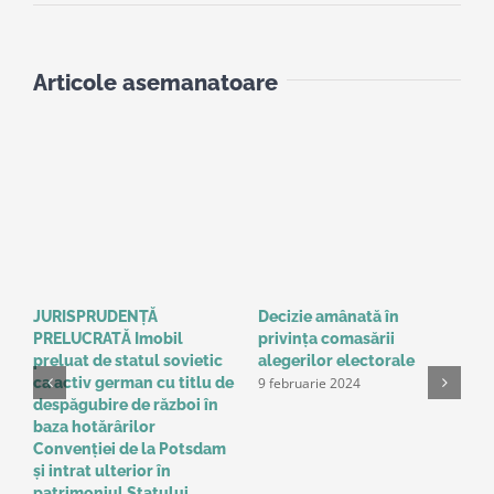
Articole asemanatoare
JURISPRUDENȚĂ
Decizie amânată în
C
PRELUCRATĂ Imobil
privinţa comasării
e
9
preluat de statul sovietic
alegerilor electorale
9 februarie 2024
ca activ german cu titlu de
despăgubire de război în
baza hotărârilor
Convenţiei de la Potsdam
și intrat ulterior în
patrimoniul Statului