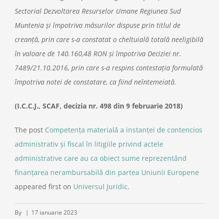
Sectorial Dezvoltarea Resurselor Umane Regiunea Sud
Muntenia şi împotriva măsurilor dispuse prin titlul de
creanţă, prin care s-a constatat o cheltuială totală neeligibilă
în valoare de 140.160,48 RON şi împotriva Deciziei nr.
7489/21.10.2016, prin care s-a respins contestaţia formulată
împotriva notei de constatare, ca fiind neîntemeiată.
(I.C.C.J., SCAF, decizia nr. 498 din 9 februarie 2018)
The post
Competenţa materială a instanţei de contencios
administrativ şi fiscal în litigiile privind actele
administrative care au ca obiect sume reprezentând
finanţarea nerambursabilă din partea Uniunii Europene
appeared first on
Universul Juridic
.
By
|
17 ianuarie 2023