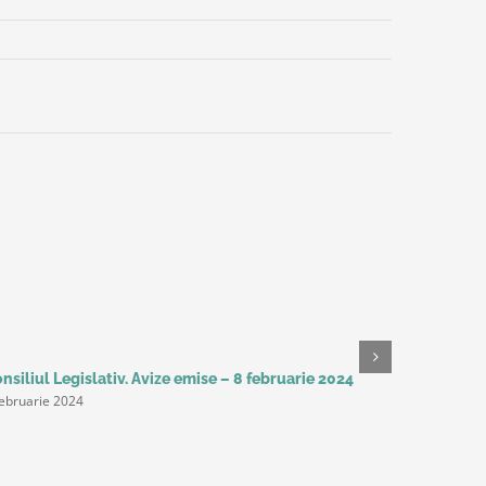
nsiliul Legislativ. Avize emise – 8 februarie 2024
Studiu Del
februarie 2024
așteaptă 
următorii 
productivi
principal