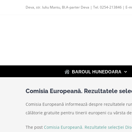
Skip
Deva, str. Iuliu Maniu, Bl.A-parter Deva | Tel. 0254-213846 | E-m
to
content
BAROUL HUNEDOARA
Comisia Europeană. Rezultatele selecț
Comisia Europeană informează despre rezultatele rund
călătorie gratuite pentru tinerii europeni cu vârsta d
The post
Comisia Europeană. Rezultatele selecției Dis