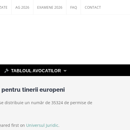
ZATE
AG 2026
EXAMENE 2026
FAQ
CONTACT
TABLOUL AVOCATILOR
pentru tinerii europeni
e se distribuie un număr de 35324 de permise de
ared first on
Universul Juridic
.