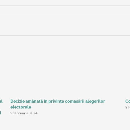
ul
Decizie amânată în privinţa comasării alegerilor
Co
9 
electorale
9 februarie 2024
i