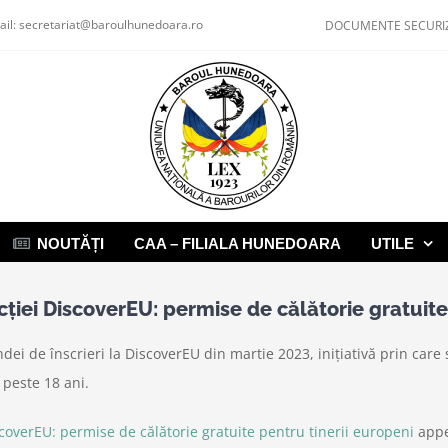
ail:
secretariat@baroulhunedoara.ro
DOCUMENTE SECURI
NOUTĂȚI
CAA – FILIALA HUNEDOARA
UTILE
iei DiscoverEU: permise de călătorie gratuite 
ei de înscrieri la DiscoverEU din martie 2023, inițiativă prin car
e peste 18 ani.
coverEU: permise de călătorie gratuite pentru tinerii europeni
appe