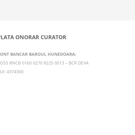
9 februarie
PLATA ONORAR CURATOR
CONT BANCAR BAROUL HUNEDOARA:
O55 RNCB 0160 0270 8225 0013 – BCR DEVA
UI: 4374300