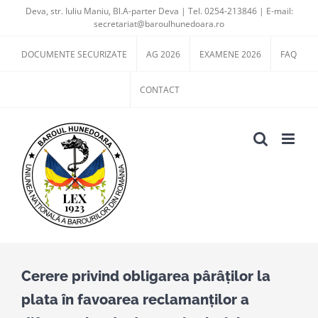
Skip
Deva, str. Iuliu Maniu, Bl.A-parter Deva | Tel. 0254-213846 | E-mail:
secretariat@baroulhunedoara.ro
to
content
DOCUMENTE SECURIZATE
AG 2026
EXAMENE 2026
FAQ
CONTACT
Cerere privind obligarea pârâţilor la
plata în favoarea reclamanţilor a