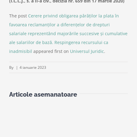
(I.C.C.J., s. a II-a civ., decizia nr. 659 din 17 martie 2020)
The post
Cerere privind obligarea pârâţilor la plata în
favoarea reclamanţilor a diferenţelor de drepturi
salariale reprezentând majorările succesive şi cumulative
ale salariilor de bază. Respingerea recursului ca
inadmisibil
appeared first on
Universul Juridic
.
By
|
4 ianuarie 2023
Articole asemanatoare