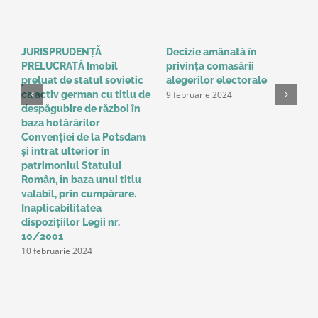
JURISPRUDENȚĂ
Decizie amânată în
C
PRELUCRATĂ Imobil
privinţa comasării
e
9
preluat de statul sovietic
alegerilor electorale
9 februarie 2024
ca activ german cu titlu de
despăgubire de război în
baza hotărârilor
Convenţiei de la Potsdam
și intrat ulterior în
patrimoniul Statului
Român, în baza unui titlu
valabil, prin cumpărare.
Inaplicabilitatea
dispozițiilor Legii nr.
10/2001
10 februarie 2024