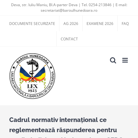
Skip
Deva, str. Iuliu Maniu, Bl.A-parter Deva | Tel. 0254-213846 | E-mail:
secretariat@baroulhunedoara.ro
to
content
DOCUMENTE SECURIZATE
AG 2026
EXAMENE 2026
FAQ
CONTACT
Cadrul normativ internațional ce
reglementează răspunderea pentru