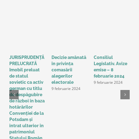
JURISPRUDENȚĂ
Decizie amânată
Consiliul
S
PRELUCRATĂ
în privinţa
Legislativ. Avize
o
Imobil preluat
comasării
emise – 8
l
de statul
alegerilor
februarie 2024
g
9 februarie 2024
sovietic ca activ
electorale
a
9 februarie 2024
german cu titlu
A
de despăgubire
t
de război în baza
o
hotărârilor
u
Convenţiei de la
a
Potsdam și
Î
intrat ulterior în
e
patrimoniul
p
Statului Român,
r