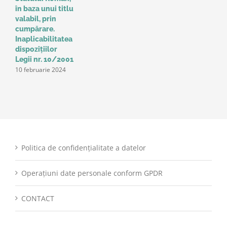
în baza unui titlu
c
valabil, prin
p
cumpărare.
z
9
Inaplicabilitatea
dispozițiilor
Legii nr. 10/2001
10 februarie 2024
Politica de confidențialitate a datelor
Operațiuni date personale conform GPDR
CONTACT