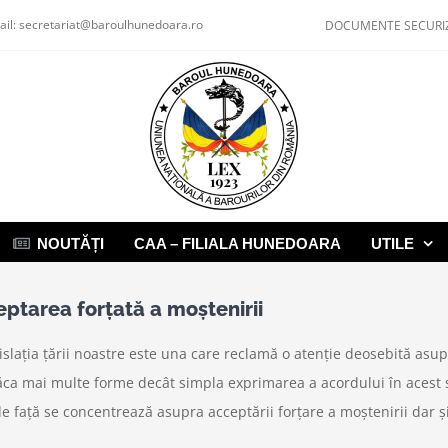
ail:
secretariat@baroulhunedoara.ro
DOCUMENTE SECURI
NOUTĂȚI
CAA – FILIALA HUNEDOARA
UTILE
eptarea forţată a moştenirii
lația țării noastre este una care reclamă o atenție deosebită asupr
ăca mai multe forme decât simpla exprimarea a acordului în acest s
e față se concentrează asupra acceptării forțare a moștenirii dar ș