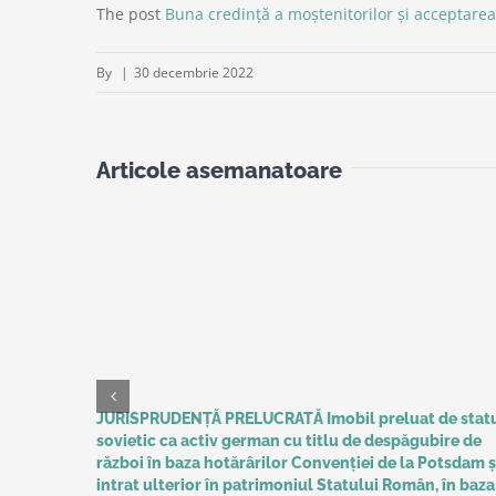
The post
Buna credinţă a moştenitorilor şi acceptarea
By
|
30 decembrie 2022
Articole asemanatoare
JURISPRUDENȚĂ PRELUCRATĂ Imobil preluat de stat
sovietic ca activ german cu titlu de despăgubire de
război în baza hotărârilor Convenţiei de la Potsdam ș
intrat ulterior în patrimoniul Statului Român, în baza