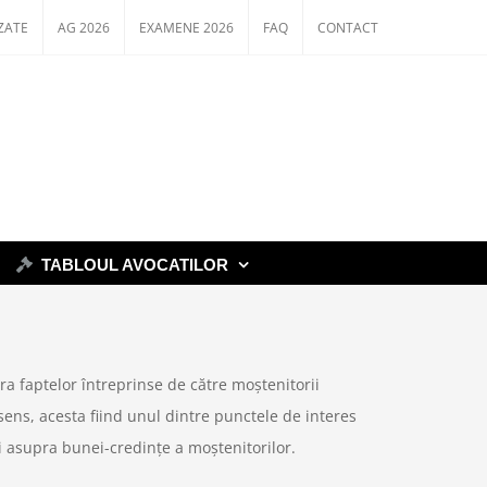
ZATE
AG 2026
EXAMENE 2026
FAQ
CONTACT
TABLOUL AVOCATILOR
a faptelor întreprinse de către moștenitorii
ens, acesta fiind unul dintre punctele de interes
i asupra bunei-credințe a moștenitorilor.