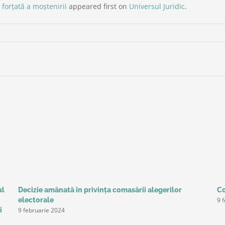
 forţată a moştenirii
appeared first on
Universul Juridic
.
ul
Decizie amânată în privinţa comasării alegerilor
Co
9 
electorale
9 februarie 2024
i