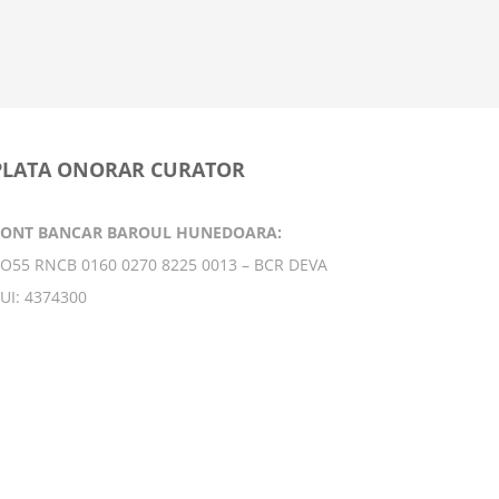
principal
9 februarie
PLATA ONORAR CURATOR
CONT BANCAR BAROUL HUNEDOARA:
O55 RNCB 0160 0270 8225 0013 – BCR DEVA
UI: 4374300