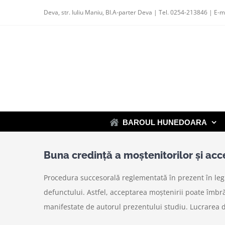
Skip
Deva, str. Iuliu Maniu, Bl.A-parter Deva | Tel. 0254-213846 | E-m
to
content
BAROUL HUNEDOARA
Buna credinţă a moştenitorilor şi acc
Procedura succesorală reglementată în prezent în legis
defunctului. Astfel, acceptarea moștenirii poate îmbr
manifestate de autorul prezentului studiu. Lucrarea d