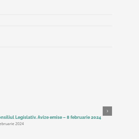
nsiliul Legislativ. Avize emise – 8 februarie 2024
Studiu Del
februarie 2024
așteaptă 
următorii 
productivi