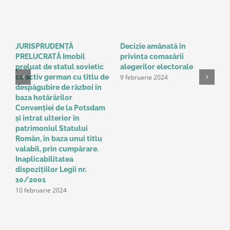
JURISPRUDENȚĂ
Decizie amânată în
C
PRELUCRATĂ Imobil
privinţa comasării
e
9
preluat de statul sovietic
alegerilor electorale
9 februarie 2024
ca activ german cu titlu de
despăgubire de război în
baza hotărârilor
Convenţiei de la Potsdam
și intrat ulterior în
patrimoniul Statului
Român, în baza unui titlu
valabil, prin cumpărare.
Inaplicabilitatea
dispozițiilor Legii nr.
10/2001
10 februarie 2024