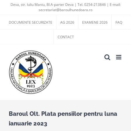
Skip
Deva, str. Iuliu Maniu, Bl.A-parter Deva | Tel. 0254-213846 | E-mail:
secretariat@baroulhunedoara.ro
to
content
DOCUMENTE SECURIZATE
AG 2026
EXAMENE 2026
FAQ
CONTACT
Baroul Olt. Plata pensiilor pentru luna
ianuarie 2023