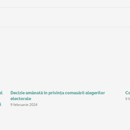
ul
Decizie amânată în privinţa comasării alegerilor
Co
9 
electorale
9 februarie 2024
i