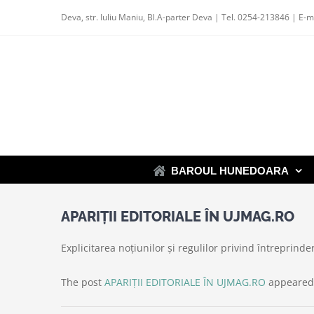
Skip
Deva, str. Iuliu Maniu, Bl.A-parter Deva | Tel. 0254-213846 | E-m
to
content
BAROUL HUNEDOARA
APARIȚII EDITORIALE ÎN UJMAG.RO
Explicitarea noțiunilor și regulilor privind întreprind
The post
APARIȚII EDITORIALE ÎN UJMAG.RO
appeared 