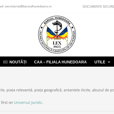
ail:
secretariat@baroulhunedoara.ro
DOCUMENTE SECURI
NOUTĂȚI
CAA – FILIALA HUNEDOARA
UTILE
erile, piața relevantă, piața geografică, antantele ilicite, abuzul d
first on
Universul Juridic
.