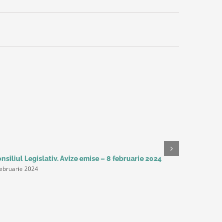
nsiliul Legislativ. Avize emise – 8 februarie 2024
Studiu Del
februarie 2024
așteaptă 
următorii 
productivi
principal
9 februarie