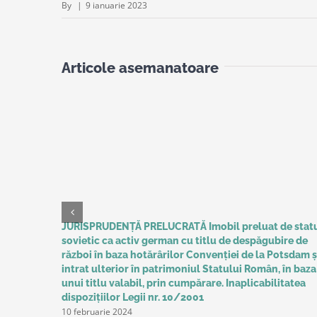
By
|
9 ianuarie 2023
Articole asemanatoare
JURISPRUDENȚĂ PRELUCRATĂ Imobil preluat de stat
sovietic ca activ german cu titlu de despăgubire de
război în baza hotărârilor Convenţiei de la Potsdam ș
intrat ulterior în patrimoniul Statului Român, în baza
unui titlu valabil, prin cumpărare. Inaplicabilitatea
dispozițiilor Legii nr. 10/2001
10 februarie 2024