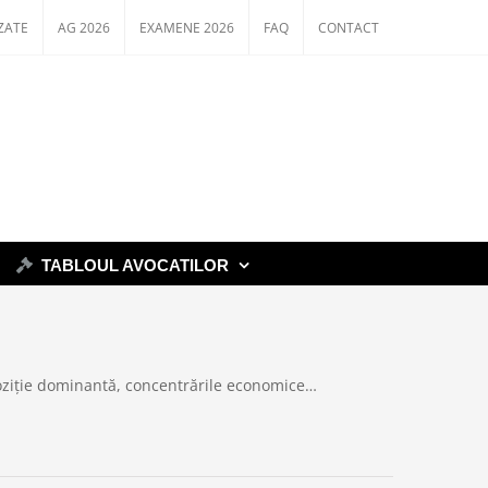
ZATE
AG 2026
EXAMENE 2026
FAQ
CONTACT
TABLOUL AVOCATILOR
e poziție dominantă, concentrările economice…