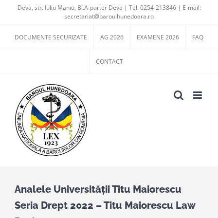
Skip
Deva, str. Iuliu Maniu, Bl.A-parter Deva | Tel. 0254-213846 | E-mail:
secretariat@baroulhunedoara.ro
to
content
DOCUMENTE SECURIZATE
AG 2026
EXAMENE 2026
FAQ
CONTACT
Analele Universității Titu Maiorescu
Seria Drept 2022 – Titu Maiorescu Law