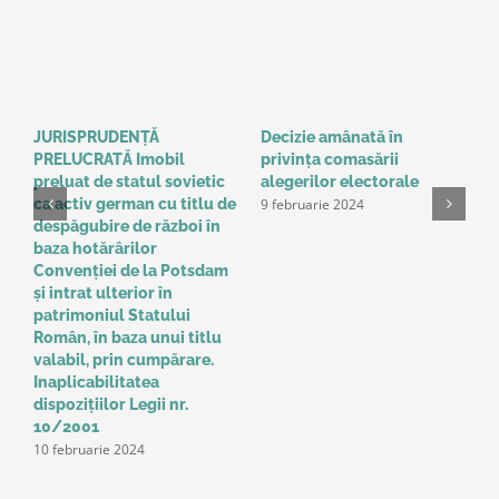
JURISPRUDENȚĂ
Decizie amânată în
C
PRELUCRATĂ Imobil
privinţa comasării
e
9
preluat de statul sovietic
alegerilor electorale
9 februarie 2024
ca activ german cu titlu de
despăgubire de război în
baza hotărârilor
Convenţiei de la Potsdam
și intrat ulterior în
patrimoniul Statului
Român, în baza unui titlu
valabil, prin cumpărare.
Inaplicabilitatea
dispozițiilor Legii nr.
10/2001
10 februarie 2024