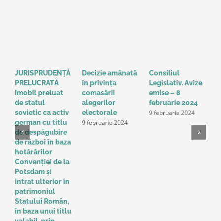
JURISPRUDENȚĂ
Decizie amânată
Consiliul
S
PRELUCRATĂ
în privinţa
Legislativ. Avize
o
Imobil preluat
comasării
emise – 8
l
de statul
alegerilor
februarie 2024
g
9 februarie 2024
sovietic ca activ
electorale
a
9 februarie 2024
german cu titlu
A
de despăgubire
t
de război în baza
o
hotărârilor
u
Convenţiei de la
a
Potsdam și
Î
intrat ulterior în
e
patrimoniul
p
Statului Român,
r
în baza unui titlu
c