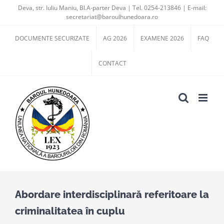
Skip
Deva, str. Iuliu Maniu, Bl.A-parter Deva | Tel. 0254-213846 | E-mail:
secretariat@baroulhunedoara.ro
to
content
DOCUMENTE SECURIZATE
AG 2026
EXAMENE 2026
FAQ
CONTACT
Abordare interdisciplinară referitoare la
criminalitatea în cuplu