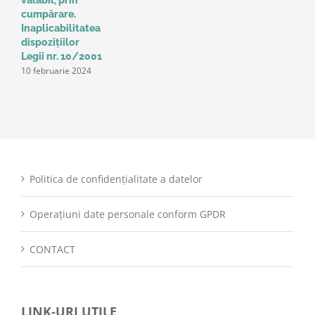
valabil, prin
p
cumpărare.
z
9
Inaplicabilitatea
dispozițiilor
Legii nr. 10/2001
10 februarie 2024
Politica de confidențialitate a datelor
Operațiuni date personale conform GPDR
CONTACT
LINK-URI UTILE