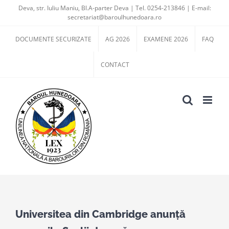
Skip
Deva, str. Iuliu Maniu, Bl.A-parter Deva | Tel. 0254-213846 | E-mail:
secretariat@baroulhunedoara.ro
to
content
DOCUMENTE SECURIZATE
AG 2026
EXAMENE 2026
FAQ
CONTACT
View
Larger
Universitea din Cambridge anunță
Image