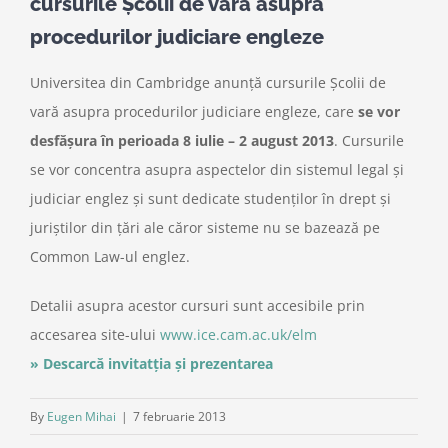
cursurile Şcolii de vară asupra
procedurilor judiciare engleze
Universitea din Cambridge anunță cursurile Şcolii de
vară asupra procedurilor judiciare engleze, care
se vor
desfăşura în perioada 8 iulie – 2 august 2013
. Cursurile
se vor concentra asupra aspectelor din sistemul legal şi
judiciar englez şi sunt dedicate studenţilor în drept şi
juriştilor din ţări ale căror sisteme nu se bazează pe
Common Law-ul englez.
Detalii asupra acestor cursuri sunt accesibile prin
accesarea site-ului
www.ice.cam.ac.uk/elm
» Descarcă invitatția și prezentarea
By
Eugen Mihai
|
7 februarie 2013