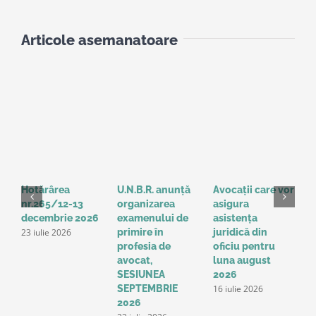
Articole asemanatoare
Hotărârea
U.N.B.R. anunță
Avocații care vor
H
nr.265/12-13
organizarea
asigura
3
decembrie 2026
examenului de
asistența
2
23 iulie 2026
1
primire în
juridică din
profesia de
oficiu pentru
avocat,
luna august
SESIUNEA
2026
16 iulie 2026
SEPTEMBRIE
2026