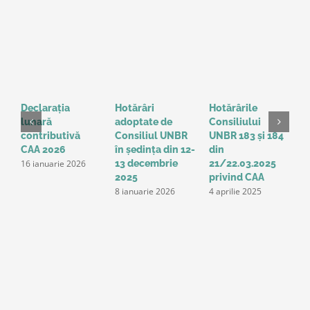
Declarația
Hotărâri
Hotărârile
F
lunară
adoptate de
Consiliului
H
contributivă
Consiliul UNBR
UNBR 183 și 184
C
CAA 2026
în ședința din 12-
din
C
16 ianuarie 2026
13 decembrie
21/22.03.2025
A
2025
privind CAA
g
8 ianuarie 2026
4 aprilie 2025
m
1