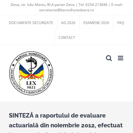
Skip
Deva, str. Iuliu Maniu, Bl.A-parter Deva | Tel. 0254-213846 | E-mail:
secretariat@baroulhunedoara.ro
to
content
DOCUMENTE SECURIZATE
AG 2026
EXAMENE 2026
FAQ
CONTACT
SINTEZĂ a raportului de evaluare
actuarială din noiembrie 2012, efectuat