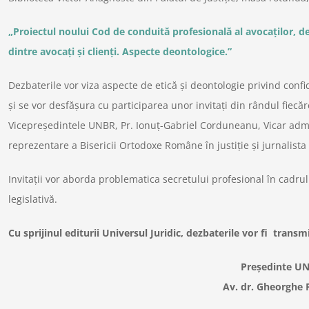
„Proiectul noului Cod de conduită profesională al avocaților, de
dintre avocați și clienți. Aspecte deontologice.”
Dezbaterile vor viza aspecte de etică și deontologie privind confide
și se vor desfășura cu participarea unor invitați din rândul fiecăre
Vicepreședintele UNBR, Pr. Ionuț-Gabriel Corduneanu, Vicar admin
reprezentare a Bisericii Ortodoxe Române în justiție și jurnalista
Invitații vor aborda problematica secretului profesional în cadrul fi
legislativă.
Cu sprijinul editurii Universul Juridic, dezbaterile vor fi transm
Președinte U
Av. dr. Gheorghe