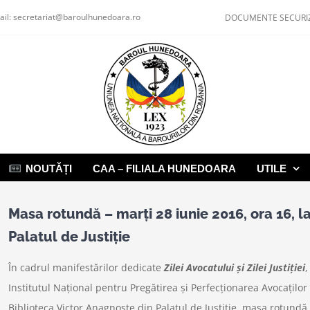
ail:
secretariat@baroulhunedoara.ro
DOCUMENTE SECURI
NOUTĂȚI
CAA – FILIALA HUNEDOARA
UTILE
Masa rotundă – marți 28 iunie 2016, ora 16, l
Palatul de Justiție
În cadrul manifestărilor dedicate
Zilei Avocatului și Zilei Justiției
,
Institutul Național pentru Pregătirea și Perfecționarea Avocațilo
Biblioteca Victor Anagnoste din Palatul de Justiție, masa rotundă