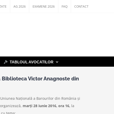
ZATE
AG 2026
EXAMENE 2026
FAQ
CONTACT
TABLOUL AVOCATILOR
a Biblioteca Victor Anagnoste din
 Uniunea Națională a Barourilor din România și
r organizează,
marți 28 iunie 2016, ora 16,
la
, cu tema: