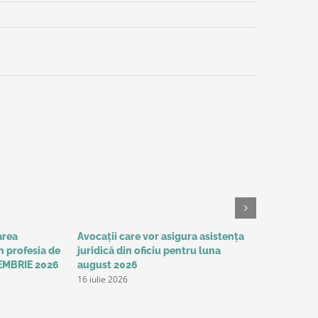
area
Avocații care vor asigura asistența
HOTĂRÂREA
13 iulie 202
n profesia de
juridică din oficiu pentru luna
EMBRIE 2026
august 2026
16 iulie 2026