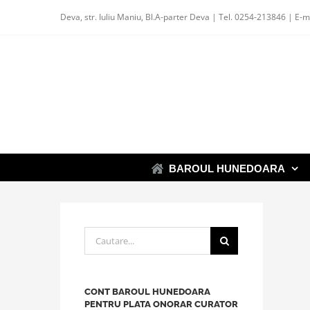
Skip
Deva, str. Iuliu Maniu, Bl.A-parter Deva | Tel. 0254-213846 | E-m
to
content
BAROUL HUNEDOARA
Cautare...
CONT BAROUL HUNEDOARA
PENTRU PLATA ONORAR CURATOR