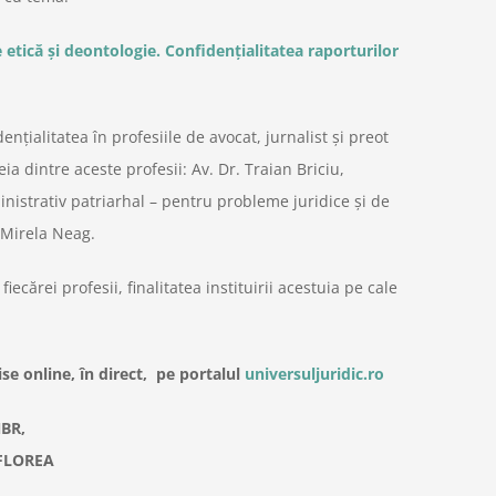
 etică și deontologie. Confidențialitatea raporturilor
nțialitatea în profesiile de avocat, jurnalist și preot
ia dintre aceste profesii: Av. Dr. Traian Briciu,
istrativ patriarhal – pentru probleme juridice și de
 Mirela Neag.
ecărei profesii, finalitatea instituirii acestuia pe cale
ise online, în direct, pe portalul
universuljuridic.ro
NBR,
 FLOREA