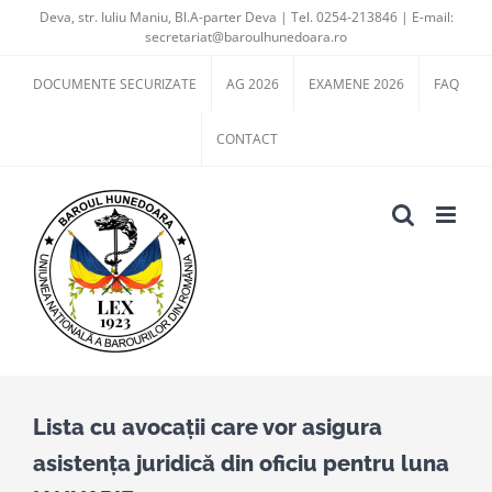
Skip
Deva, str. Iuliu Maniu, Bl.A-parter Deva | Tel. 0254-213846 | E-mail:
secretariat@baroulhunedoara.ro
to
content
DOCUMENTE SECURIZATE
AG 2026
EXAMENE 2026
FAQ
CONTACT
Lista cu avocații care vor asigura
asistența juridică din oficiu pentru luna