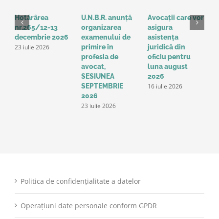
Hotărârea
U.N.B.R. anunță
Avocații care vor
H
nr.265/12-13
organizarea
asigura
3
decembrie 2026
examenului de
asistența
2
23 iulie 2026
1
primire în
juridică din
profesia de
oficiu pentru
avocat,
luna august
SESIUNEA
2026
16 iulie 2026
SEPTEMBRIE
2026
23 iulie 2026
Politica de confidențialitate a datelor
Operațiuni date personale conform GPDR