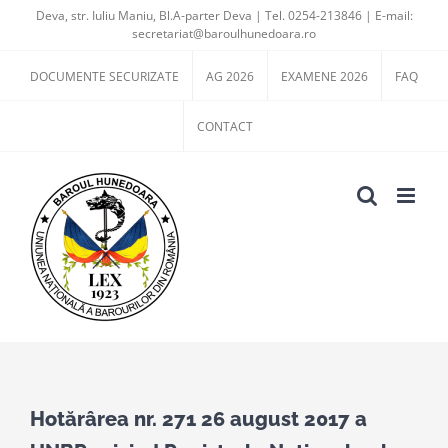
Skip
Deva, str. Iuliu Maniu, Bl.A-parter Deva | Tel. 0254-213846 | E-mail:
secretariat@baroulhunedoara.ro
to
content
DOCUMENTE SECURIZATE
AG 2026
EXAMENE 2026
FAQ
CONTACT
View
Larger
Hotărârea nr. 271 26 august 2017 a
Image