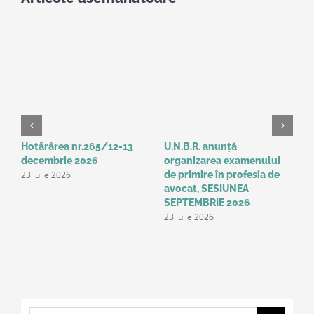
Hotărârea nr.265/12-13
U.N.B.R. anunță
A
decembrie 2026
organizarea examenului
a
23 iulie 2026
de primire în profesia de
p
1
avocat, SESIUNEA
SEPTEMBRIE 2026
23 iulie 2026