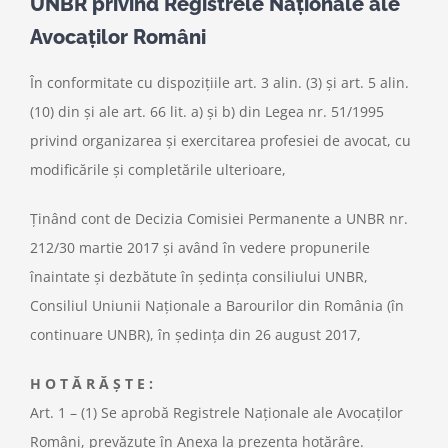
UNBR privind Registrele Naționale ale
Avocaților Români
În conformitate cu dispozițiile art. 3 alin. (3) și art. 5 alin.
(10) din și ale art. 66 lit. a) și b) din Legea nr. 51/1995
privind organizarea și exercitarea profesiei de avocat, cu
modificările și completările ulterioare,
Ținând cont de Decizia Comisiei Permanente a UNBR nr.
212/30 martie 2017 și având în vedere propunerile
înaintate și dezbătute în ședința consiliului UNBR,
Consiliul Uniunii Naționale a Barourilor din România (în
continuare UNBR), în ședința din 26 august 2017,
H O T Ă R Ă Ș T E :
Art. 1 – (1) Se aprobă Registrele Naționale ale Avocaților
Români, prevăzute în Anexa la prezenta hotărâre.