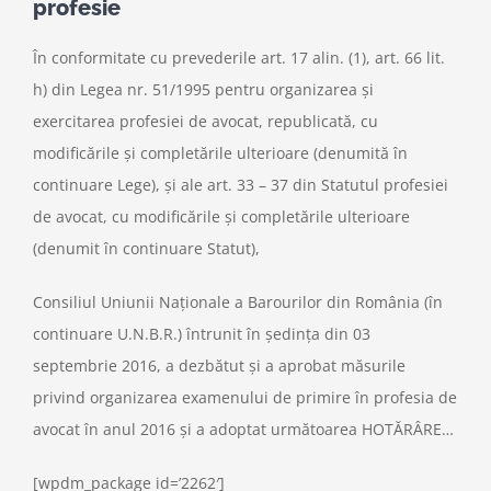
profesie
În conformitate cu prevederile art. 17 alin. (1), art. 66 lit.
h) din Legea nr. 51/1995 pentru organizarea şi
exercitarea profesiei de avocat, republicată, cu
modificările şi completările ulterioare (denumită în
continuare Lege), şi ale art. 33 – 37 din Statutul profesiei
de avocat, cu modificările şi completările ulterioare
(denumit în continuare Statut),
Consiliul Uniunii Naționale a Barourilor din România (în
continuare U.N.B.R.) întrunit în şedinţa din 03
septembrie 2016, a dezbătut şi a aprobat măsurile
privind organizarea examenului de primire în profesia de
avocat în anul 2016 şi a adoptat următoarea HOTĂRÂRE…
[wpdm_package id=’2262′]