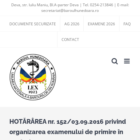
Skip
Deva, str. Iuliu Maniu, Bl.A-parter Deva | Tel. 0254-213846 | E-mail:
secretariat@baroulhunedoara.ro
to
content
DOCUMENTE SECURIZATE
AG 2026
EXAMENE 2026
FAQ
CONTACT
HOTĂRÂREA nr. 152/03.09.2016 privind
organizarea examenului de primire în