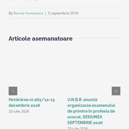
By
Baroul Hunedoara
|
5 septembrie 2016
Articole asemanatoare
Hotărârea nr.265/12-13
U.N.B.R. anunță
A
decembrie 2026
organizarea examenului
a
23 iulie 2026
de primire în profesia de
p
1
avocat, SESIUNEA
SEPTEMBRIE 2026
23 iulie 2026