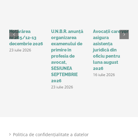
Hotărârea
U.N.B.R. anunță
Avocații care vor
H
nr.265/12-13
organizarea
asigura
3
decembrie 2026
examenului de
asistența
2
23 iulie 2026
1
primire în
juridică din
profesia de
oficiu pentru
avocat,
luna august
SESIUNEA
2026
16 iulie 2026
SEPTEMBRIE
2026
23 iulie 2026
Politica de confidențialitate a datelor