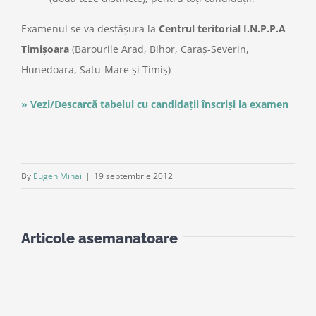
Examenul se va desfăşura la
Centrul teritorial I.N.P.P.A
Timişoara
(Barourile Arad, Bihor, Caraş-Severin,
Hunedoara, Satu-Mare şi Timiş)
» Vezi/Descarcă tabelul cu candidaţii înscrişi la examen
By
Eugen Mihai
|
19 septembrie 2012
Articole asemanatoare