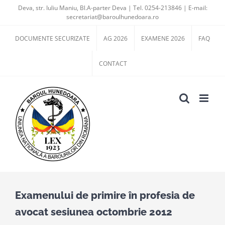
Skip
Deva, str. Iuliu Maniu, Bl.A-parter Deva | Tel. 0254-213846 | E-mail:
secretariat@baroulhunedoara.ro
to
content
DOCUMENTE SECURIZATE
AG 2026
EXAMENE 2026
FAQ
CONTACT
Examenului de primire în profesia de
avocat sesiunea octombrie 2012