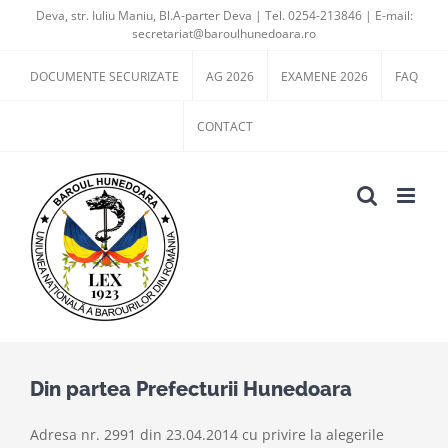
Skip
Deva, str. Iuliu Maniu, Bl.A-parter Deva | Tel. 0254-213846 | E-mail:
secretariat@baroulhunedoara.ro
to
content
DOCUMENTE SECURIZATE
AG 2026
EXAMENE 2026
FAQ
CONTACT
Din partea Prefecturii Hunedoara
Adresa nr. 2991 din 23.04.2014 cu privire la alegerile