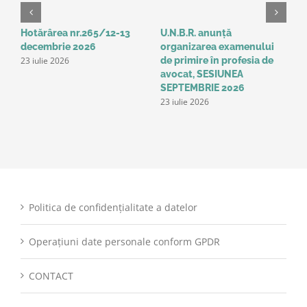
Hotărârea nr.265/12-13
U.N.B.R. anunță
A
decembrie 2026
organizarea examenului
a
23 iulie 2026
de primire în profesia de
p
1
avocat, SESIUNEA
SEPTEMBRIE 2026
23 iulie 2026
Politica de confidențialitate a datelor
Operațiuni date personale conform GPDR
CONTACT