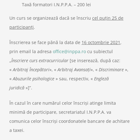
Taxă formatori I.N.P.P.A. – 200 lei
Un curs se organizează dacă se înscriu
cel puțin 25 de
participanți
.
Înscrierea se face până la data de
16 octombrie 2021
,
prin email la adresa
office@inppa.ro
cu subiectul
„
Înscriere curs extracurricular
[se inserează, după caz:
«
Arbitraj Începători
», «
Arbitraj Avansați
», «
Discriminare
»,
«
Abuzurile psihologice
» sau, respectiv, «
Engleză
juridică
»]”.
În cazul în care numărul celor înscriși atinge limita
minimă de participare, secretariatul I.N.P.P.A. va
comunica celor înscriși coordonatele bancare de achitare
a taxei.