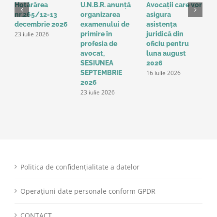
Hotărârea
U.N.B.R. anunță
Avocații care vor
H
nr.265/12-13
organizarea
asigura
3
decembrie 2026
examenului de
asistența
2
23 iulie 2026
1
primire în
juridică din
profesia de
oficiu pentru
avocat,
luna august
SESIUNEA
2026
16 iulie 2026
SEPTEMBRIE
2026
23 iulie 2026
Politica de confidențialitate a datelor
Operațiuni date personale conform GPDR
CONTACT