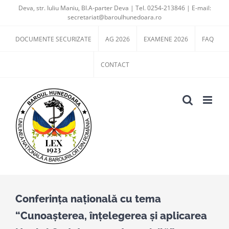
Skip
Deva, str. Iuliu Maniu, Bl.A-parter Deva | Tel. 0254-213846 | E-mail:
secretariat@baroulhunedoara.ro
to
content
DOCUMENTE SECURIZATE
AG 2026
EXAMENE 2026
FAQ
CONTACT
Conferinţa naţională cu tema
“Cunoaşterea, înţelegerea şi aplicarea