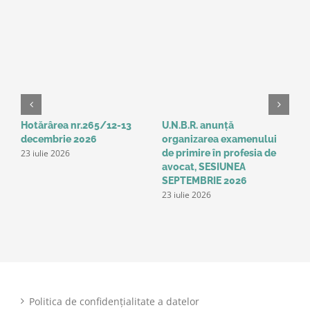
Hotărârea nr.265/12-13
U.N.B.R. anunță
A
decembrie 2026
organizarea examenului
a
23 iulie 2026
de primire în profesia de
p
1
avocat, SESIUNEA
SEPTEMBRIE 2026
23 iulie 2026
Politica de confidențialitate a datelor