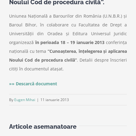
Noului Cod de procedura civilă”.
Uniunea Naţională a Barourilor din România (U.N.B.R.) şi
Baroul Bihor, în colaborare cu Facultatea de Drept a
Universităţii din Oradea şi Editura Universul Juridic
organizează
în perioada 18 – 19 ianuarie 2013
conferinţa
naţională cu tema
“Cunoaşterea, înţelegerea şi aplicarea
Noului Cod de procedura civilă”
. Detalii despre înscrieri
citiți în documentul atașat.
»» Descarcă document
By
Eugen Mihai
|
11 ianuarie 2013
Articole asemanatoare