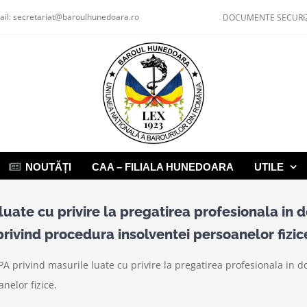
ail:
secretariat@baroulhunedoara.ro
DOCUMENTE SECURI
NOUTĂȚI
CAA – FILIALA HUNEDOARA
UTILE
uate cu privire la pregatirea profesionala in 
privind procedura insolventei persoanelor fizic
privind masurile luate cu privire la pregatirea profesionala in do
nelor fizice.