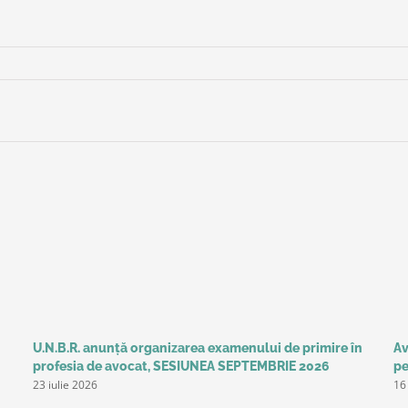
U.N.B.R. anunță organizarea examenului de primire în
Av
profesia de avocat, SESIUNEA SEPTEMBRIE 2026
pe
23 iulie 2026
16