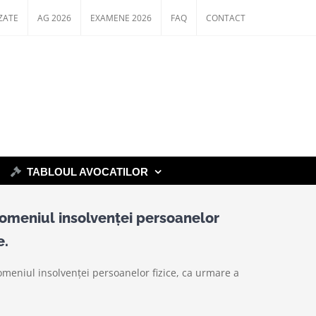
ZATE
AG 2026
EXAMENE 2026
FAQ
CONTACT
TABLOUL AVOCATILOR
domeniul insolvenţei persoanelor
e.
meniul insolvenţei persoanelor fizice, ca urmare a