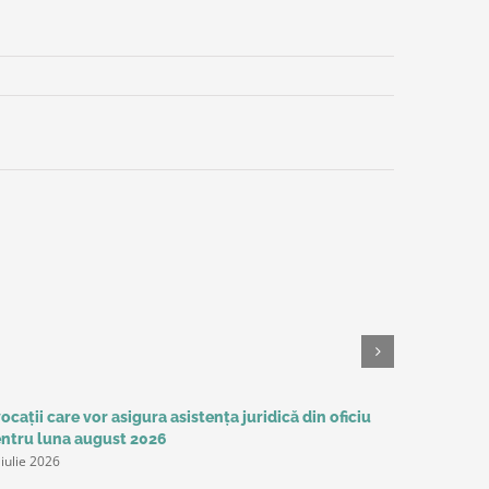
ocații care vor asigura asistența juridică din oficiu
HOTĂRÂREA
13 iulie 202
ntru luna august 2026
 iulie 2026