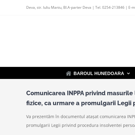
Skip
Deva, str. Iuliu Maniu, Bl.A-parter Deva | Tel. 0254-213846 | E-m
to
content
BAROUL HUNEDOARA
Comunicarea INPPA privind masurile l
fizice, ca urmare a promulgarii Legii 
Va prezentăm în documentul atașat comunicarea INPPA 
promulgarii Legii privind procedura insolventei persoa