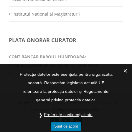
Institutul Național al Magistraturii
PLATA ONORAR CURATOR
CONT BANCAR BAROUL HUNEDOARA:
RO55 RNCB 0160 0270 8225 0013 – BCR DEVA
CUI: 4374300
Protecția datelor este esențială pentru organizația
noastră. Respectăm legislația actuală UE
referitoare la protecția datelor și Regulamentul
general privind protecția datelor.
Copyright © 2008 - 2024 Baroul Hunedoara | Toate drepturile
rezervate | Developed by
Codelines Web.
Preferințe confidențialitate
Facebook
X
LinkedIn
Sunt de acord