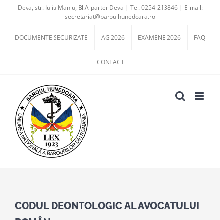
Skip
Deva, str. Iuliu Maniu, Bl.A-parter Deva | Tel. 0254-213846 | E-mail:
secretariat@baroulhunedoara.ro
to
content
DOCUMENTE SECURIZATE
AG 2026
EXAMENE 2026
FAQ
CONTACT
View
Larger
CODUL DEONTOLOGIC AL AVOCATULUI
Image