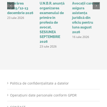
Hotărârea
U.N.B.R. anunță
Avocații care vor
H
nr.265/12-13
organizarea
asigura
3
decembrie 2026
examenului de
asistența
2
23 iulie 2026
1
primire în
juridică din
profesia de
oficiu pentru
avocat,
luna august
SESIUNEA
2026
16 iulie 2026
SEPTEMBRIE
2026
23 iulie 2026
Politica de confidențialitate a datelor
Operațiuni date personale conform GPDR