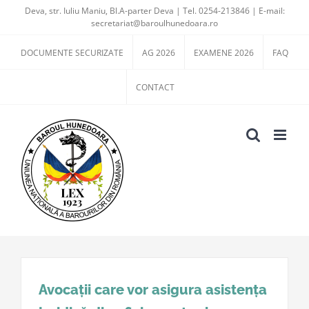
Skip
Deva, str. Iuliu Maniu, Bl.A-parter Deva | Tel. 0254-213846 | E-mail:
secretariat@baroulhunedoara.ro
to
content
DOCUMENTE SECURIZATE
AG 2026
EXAMENE 2026
FAQ
CONTACT
Avocații care vor asigura asistența