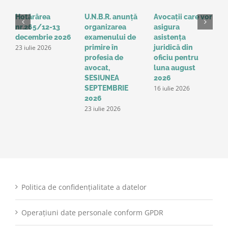
Hotărârea
U.N.B.R. anunță
Avocații care vor
H
nr.265/12-13
organizarea
asigura
3
decembrie 2026
examenului de
asistența
2
23 iulie 2026
1
primire în
juridică din
profesia de
oficiu pentru
avocat,
luna august
SESIUNEA
2026
16 iulie 2026
SEPTEMBRIE
2026
23 iulie 2026
Politica de confidențialitate a datelor
Operațiuni date personale conform GPDR