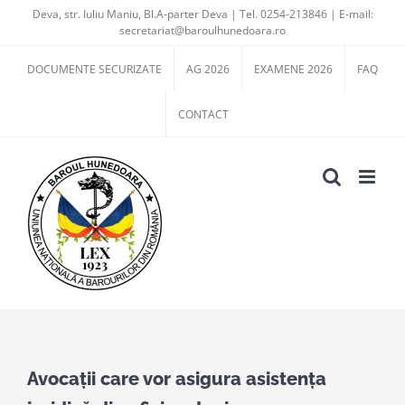
Skip
Deva, str. Iuliu Maniu, Bl.A-parter Deva | Tel. 0254-213846 | E-mail:
secretariat@baroulhunedoara.ro
to
content
DOCUMENTE SECURIZATE
AG 2026
EXAMENE 2026
FAQ
CONTACT
View
Larger
Avocaţii care vor asigura asistenţa
Image