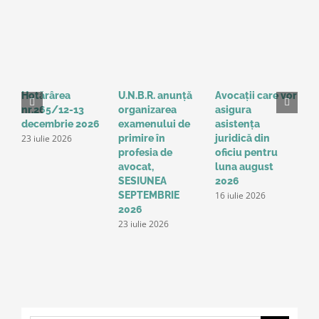
Hotărârea
U.N.B.R. anunță
Avocații care vor
H
nr.265/12-13
organizarea
asigura
3
decembrie 2026
examenului de
asistența
2
23 iulie 2026
1
primire în
juridică din
profesia de
oficiu pentru
avocat,
luna august
SESIUNEA
2026
16 iulie 2026
SEPTEMBRIE
2026
23 iulie 2026