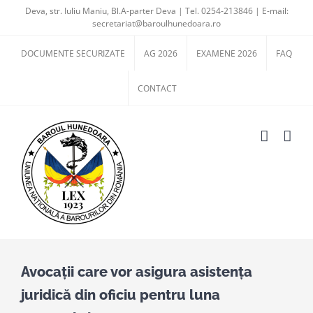
Skip
Deva, str. Iuliu Maniu, Bl.A-parter Deva | Tel. 0254-213846 | E-mail:
secretariat@baroulhunedoara.ro
to
content
DOCUMENTE SECURIZATE
AG 2026
EXAMENE 2026
FAQ
CONTACT
Avocații care vor asigura asistența
juridică din oficiu pentru luna