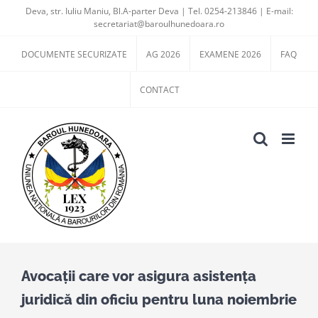
Skip
Deva, str. Iuliu Maniu, Bl.A-parter Deva | Tel. 0254-213846 | E-mail:
secretariat@baroulhunedoara.ro
to
content
DOCUMENTE SECURIZATE
AG 2026
EXAMENE 2026
FAQ
CONTACT
Avocații care vor asigura asistența
juridică din oficiu pentru luna noiembrie