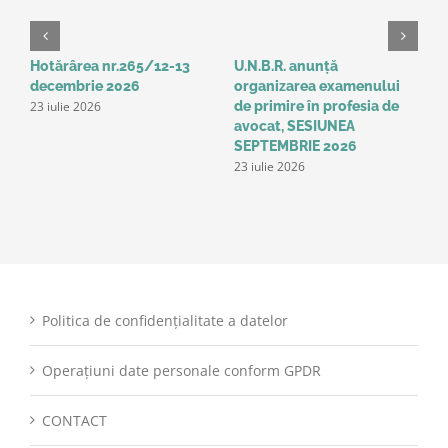
Hotărârea nr.265/12-13
U.N.B.R. anunță
A
decembrie 2026
organizarea examenului
a
23 iulie 2026
de primire în profesia de
p
1
avocat, SESIUNEA
SEPTEMBRIE 2026
23 iulie 2026
Politica de confidențialitate a datelor
Operațiuni date personale conform GPDR
CONTACT