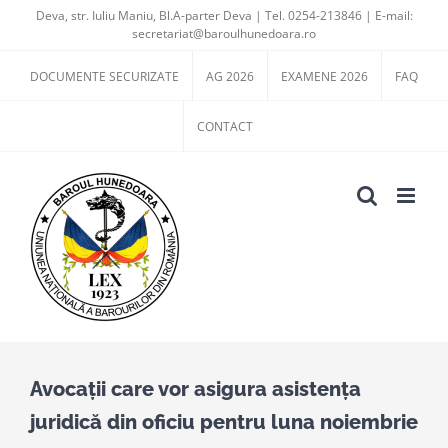
Skip
Deva, str. Iuliu Maniu, Bl.A-parter Deva | Tel. 0254-213846 | E-mail:
secretariat@baroulhunedoara.ro
to
content
DOCUMENTE SECURIZATE
AG 2026
EXAMENE 2026
FAQ
CONTACT
Avocații care vor asigura asistența
juridică din oficiu pentru luna noiembrie