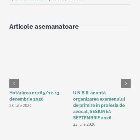
Articole asemanatoare
Hotărârea nr.265/12-13
U.N.B.R. anunță
A
decembrie 2026
organizarea examenului
a
23 iulie 2026
de primire în profesia de
p
1
avocat, SESIUNEA
SEPTEMBRIE 2026
23 iulie 2026