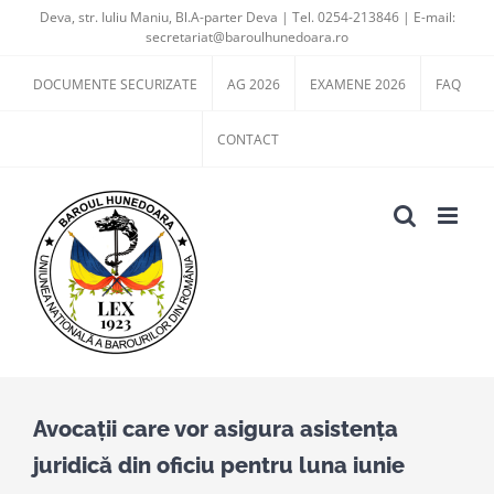
Skip
Deva, str. Iuliu Maniu, Bl.A-parter Deva | Tel. 0254-213846 | E-mail:
secretariat@baroulhunedoara.ro
to
content
DOCUMENTE SECURIZATE
AG 2026
EXAMENE 2026
FAQ
CONTACT
Avocații care vor asigura asistența
juridică din oficiu pentru luna iunie