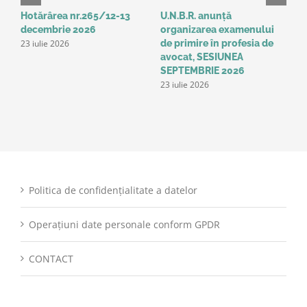
Hotărârea nr.265/12-13
U.N.B.R. anunță
A
decembrie 2026
organizarea examenului
a
23 iulie 2026
de primire în profesia de
p
1
avocat, SESIUNEA
SEPTEMBRIE 2026
23 iulie 2026
Politica de confidențialitate a datelor
Operațiuni date personale conform GPDR
CONTACT